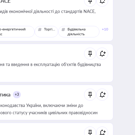
NACE
идів економічної діяльності до стандартів NACE,
о-енергетичний
Торгівля
Будівельна
+10
кс
діяльність
я та введення в експлуатацію об’єктів будівництва
итика
+3
конодавства України, включаючи зміни до
ового статусу учасників цивільних правовідносин