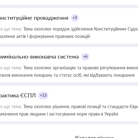
онституційне провадження
+3
о що тема:
Тема охоплює порядок здійснення Конституційним Судом
валення актів і формування правових позицій
римінально-виконавча система
+6
о що тема:
Тема охоплює організацію та правове регулювання викона
танов виконання покарань та статус осіб, які відбувають покарання
рактика ЄСПЛ
+13
о що тема:
Тема охоплює рішення, правові позиції та стандарти Євр
умачення прав людини і застосування норм права в Україні
Каталог рішень