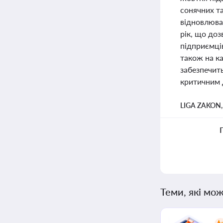
сонячних т
відновлюва
рік, що доз
підприємців
також на к
забезпечить
критичним 
LIGA ZAKON
Теми, які мож