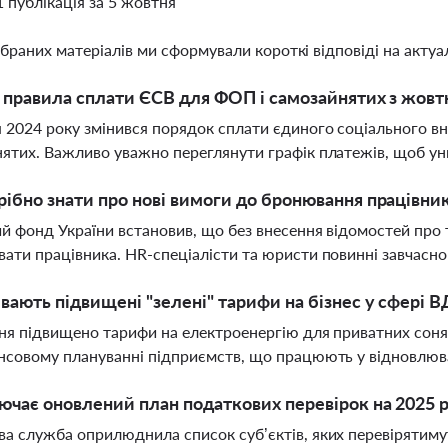
1 публікація за 5 жовтня
ібраних матеріалів ми сформували короткі відповіді на актуал
і правила сплати ЄСВ для ФОП і самозайнятих з жовт
 2024 року змінився порядок сплати єдиного соціального вн
ятих. Важливо уважно переглянути графік платежів, щоб уни
ібно знати про нові вимоги до бронювання працівник
й фонд України встановив, що без внесення відомостей про
ати працівника. HR-спеціалісти та юристи повинні завчасно 
вають підвищені "зелені" тарифи на бізнес у сфері В
ня підвищено тарифи на електроенергію для приватних соняч
нсовому плануванні підприємств, що працюють у відновлюв
чає оновлений план податкових перевірок на 2025 р
а служба оприлюднила список суб’єктів, яких перевірятимуть