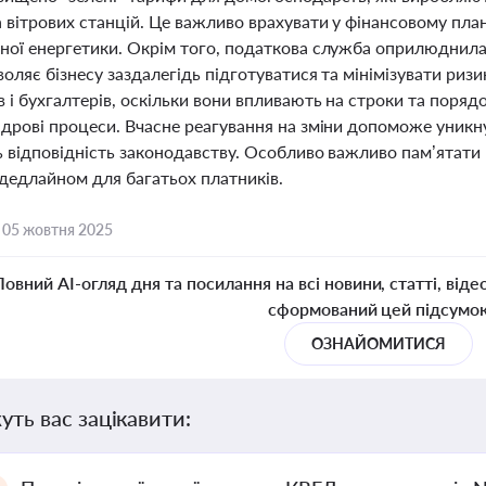
а вітрових станцій. Це важливо врахувати у фінансовому пл
ної енергетики. Окрім того, податкова служба оприлюднила
воляє бізнесу заздалегідь підготуватися та мінімізувати ризи
 і бухгалтерів, оскільки вони впливають на строки та поряд
адрові процеси. Вчасне реагування на зміни допоможе уникн
 відповідність законодавству. Особливо важливо пам’ятати 
дедлайном для багатьох платників.
,
05 жовтня 2025
Повний AI-огляд дня та посилання на всі новини, статті, віде
сформований цей підсумо
ОЗНАЙОМИТИСЯ
уть вас зацікавити: