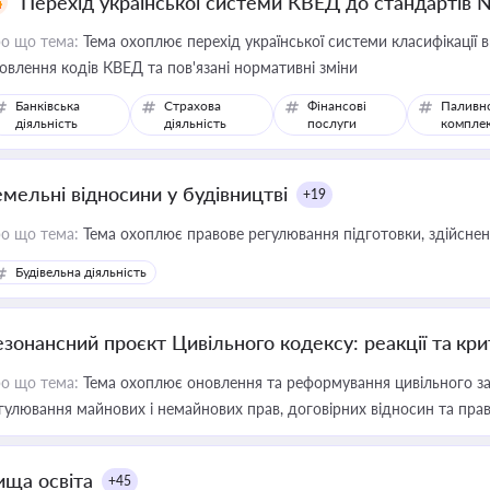
Перехід української системи КВЕД до стандартів 
о що тема:
Тема охоплює перехід української системи класифікації в
овлення кодів КВЕД та пов'язані нормативні зміни
Банківська
Страхова
Фінансові
Паливн
діяльність
діяльність
послуги
компле
емельні відносини у будівництві
+19
о що тема:
Тема охоплює правове регулювання підготовки, здійсненн
Будівельна діяльність
езонансний проєкт Цивільного кодексу: реакції та кр
о що тема:
Тема охоплює оновлення та реформування цивільного за
гулювання майнових і немайнових прав, договірних відносин та прав
ища освіта
+45