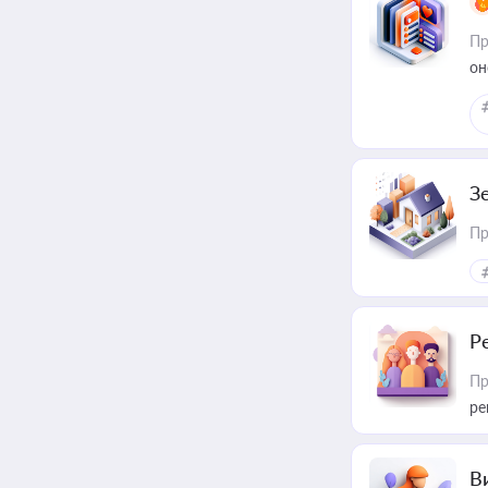
Пр
он
З
Пр
Р
Пр
ре
В