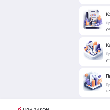
К
Пр
ух
К
Пр
ус
П
Пр
тл