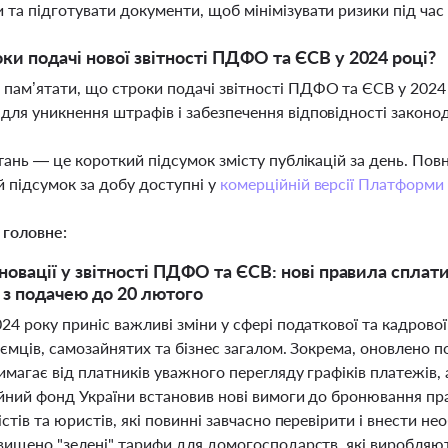
 та підготувати документи, щоб мінімізувати ризики під час
оки подачі нової звітності ПДФО та ЄСВ у 2024 році?
пам’ятати, що строки подачі звітності ПДФО та ЄСВ у 2024 
для уникнення штрафів і забезпечення відповідності законо
тань — це короткий підсумок змісту публікацій за день. По
 підсумок за добу доступні у
комерційній версії Платформи
 головне:
новації у звітності ПДФО та ЄСВ: нові правила сплати
 з подачею до 20 лютого
4 року приніс важливі зміни у сфері податкової та кадрової 
ємців, самозайнятих та бізнес загалом. Зокрема, оновлено 
имагає від платників уважного перегляду графіків платежів, 
ійний фонд України встановив нові вимоги до бронювання пра
стів та юристів, які повинні завчасно перевірити і внести нео
вищено "зелені" тарифи для домогосподарств, які виробляю