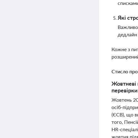
списками
Які стр
Важливо 
дедлайн 
Кожне з пи
розширений
Стисло про
Жовтневі 
перевірки
Жовтень 202
осіб-підпри
(ЄСВ), що в
того, Пенс
HR-спеціалі
жовтня під