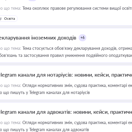
о що тема:
Тема охоплює правове регулювання системи вищої освіти, о
Освіта
екларування іноземних доходів
+6
о що тема:
Тема стосується обов’язку декларування доходів, отрим
бов’язань та застосування правил уникнення подвійного оподаткува
elegram канали для нотаріусів: новини, кейси, практич
о що тема:
Огляди нормативних змін, судова практика, коментарі екс
о що пишуть у Telegram каналах для нотаріусів
elegram канали для адвокатів: новини, кейси, практич
о що тема:
Огляди нормативних змін, судова практика, коментарі екс
о що пишуть у Telegram каналах для адвокатів