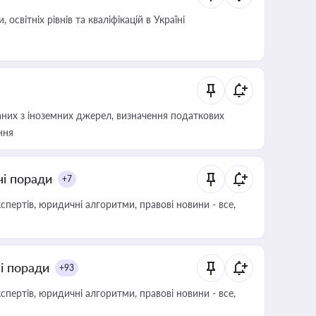
світніх рівнів та кваліфікацій в Україні
аних з іноземних джерел, визначення податкових
ння
ні поради
+7
пертів, юридичні алгоритми, правові новини - все,
ні поради
+93
пертів, юридичні алгоритми, правові новини - все,