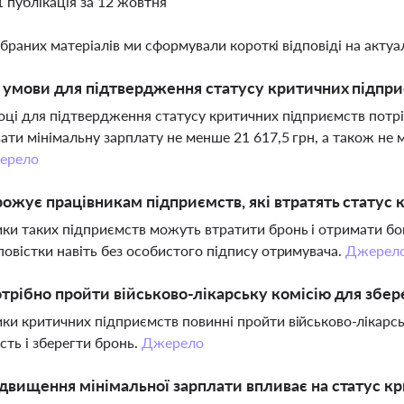
1 публікація за 12 жовтня
ібраних матеріалів ми сформували короткі відповіді на актуал
і умови для підтвердження статусу критичних підпри
оці для підтвердження статусу критичних підприємств потр
ати мінімальну зарплату не менше 21 617,5 грн, а також не 
ерело
ожує працівникам підприємств, які втратять статус 
ки таких підприємств можуть втратити бронь і отримати бой
повістки навіть без особистого підпису отримувача.
Джерел
трібно пройти військово-лікарську комісію для збе
ки критичних підприємств повинні пройти військово-лікарсь
сть і зберегти бронь.
Джерело
двищення мінімальної зарплати впливає на статус к