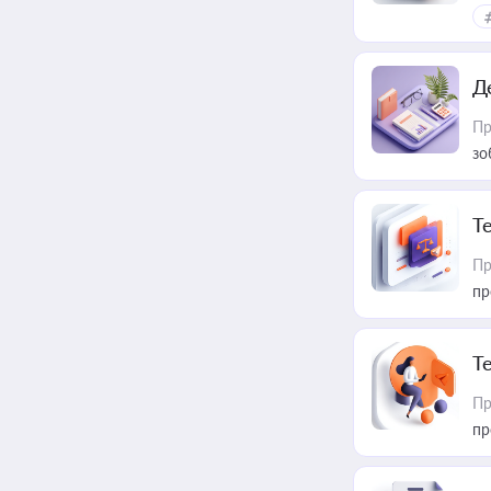
Д
Пр
зо
T
Пр
пр
T
Пр
пр