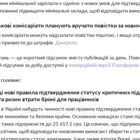
ня мінімальної зарплати є однією з нових умов для підтве
 повинні підвищити мінімальні оклади, щоб відповідати вим
ькові комісаріати планують вручати повістки за нов
і комісаріати можуть надсилати повістки поштою, і якщо от
 призвести до штрафів.
Джерело
тань — це короткий підсумок змісту публікацій за день. По
 підсумок за добу доступні у
комерційній версії Платформи
 головне:
ці нові правила підтвердження статусу критичних пі
та ризик втрати броні для працівників
 в Україні набудуть чинності нові правила підтвердження с
я економіки та безпеки країни. Основною новацією стане пі
 таких підприємств до 21 617,5 грн. Це означає, що підприє
олітики, щоб відповідати оновленим вимогам і зберегти стат
підтвердити статус критичних, існує ризик втрати броні, що 