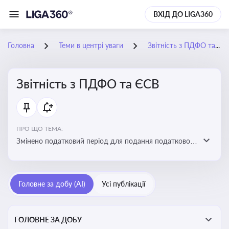
ВХІД ДО LIGA360
Головна
Теми в центрі уваги
Звітність з ПДФО та ЄСВ
Звітність з ПДФО та ЄСВ
ПРО ЩО ТЕМА:
Змінено податковий період для подання податкового
розрахунку сум ПДФО та ЄСВ з квартального на
місячний
Головне за добу (AI)
Усі публікації
ГОЛОВНЕ ЗА ДОБУ