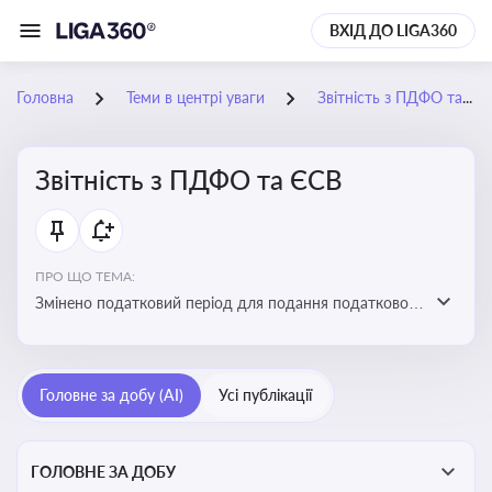
ВХІД ДО LIGA360
Головна
Теми в центрі уваги
Звітність з ПДФО та ЄСВ
Звітність з ПДФО та ЄСВ
ПРО ЩО ТЕМА:
Змінено податковий період для подання податкового
розрахунку сум ПДФО та ЄСВ з квартального на
місячний
Головне за добу (AI)
Усі публікації
ГОЛОВНЕ ЗА ДОБУ