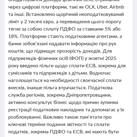
через цифрові платформи, такі як OLX, Uber, Airbnb
та інші. Встановлено щорічний неоподатковуваний
ліміт у 2 тисячі євро, а перевищення цього порогу
тягне за собою сплату ПДФО за ставками 5% або
18%. Платформи стають податковими агентами, а
банки зобов’язані надавати інформацію про рух
коштів, що підвищує прозорість доходів. Для
підприємців-фізичних осіб (ФОП) у жовтні 2025
року введено пільги щодо сплати ЄСВ, зокрема для
сумісників та підприємців з дітьми. Водночас
наголошується на необхідності своєчасної сплати
внесків, інакше пільга втрачається. Податкова
служба регіонів, зокрема Дніпропетровщини,
активно консультує бізнес щодо причин зупинки
реєстрації податкових накладних та допомагає у їх
розблокуванні. Важливо також пам’ятати про
ключові терміни подання звітності та сплати
податків, зокрема ПДФО та ЄСВ, які мають бути