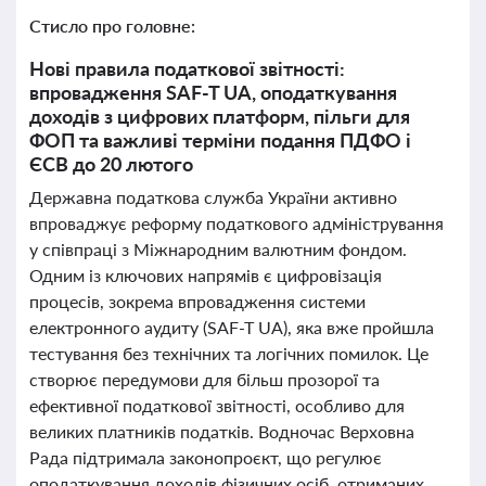
Стисло про головне:
Нові правила податкової звітності:
впровадження SAF-T UA, оподаткування
доходів з цифрових платформ, пільги для
ФОП та важливі терміни подання ПДФО і
ЄСВ до 20 лютого
Державна податкова служба України активно
впроваджує реформу податкового адміністрування
у співпраці з Міжнародним валютним фондом.
Одним із ключових напрямів є цифровізація
процесів, зокрема впровадження системи
електронного аудиту (SAF-T UA), яка вже пройшла
тестування без технічних та логічних помилок. Це
створює передумови для більш прозорої та
ефективної податкової звітності, особливо для
великих платників податків. Водночас Верховна
Рада підтримала законопроєкт, що регулює
оподаткування доходів фізичних осіб, отриманих