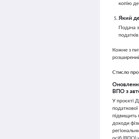
копію де
Який де
Подача з
податків
Кожне з пи
розширений
Стисло про
Оновлення
ВПО з авт
У проєкті 
податкової 
підвищить 
доходи фіз
регіональн
осіб (ВПО) 