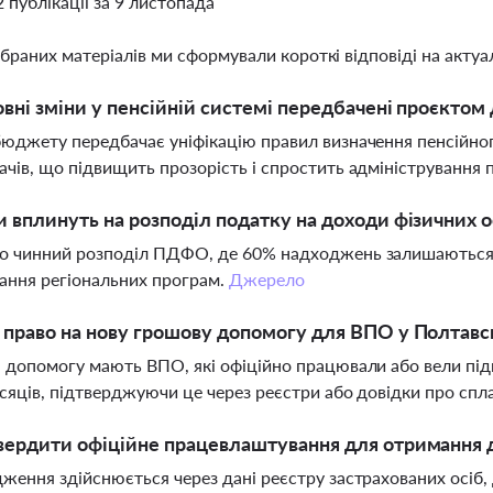
2 публікації за 9 листопада
ібраних матеріалів ми сформували короткі відповіді на актуал
овні зміни у пенсійній системі передбачені проєкто
юджету передбачає уніфікацію правил визначення пенсійного в
чів, що підвищить прозорість і спростить адміністрування 
и вплинуть на розподіл податку на доходи фізичних 
о чинний розподіл ПДФО, де 60% надходжень залишаються 
ання регіональних програм.
Джерело
 право на нову грошову допомогу для ВПО у Полтавс
 допомогу мають ВПО, які офіційно працювали або вели пі
сяців, підтверджуючи це через реєстри або довідки про сп
твердити офіційне працевлаштування для отримання
ження здійснюється через дані реєстру застрахованих осіб,