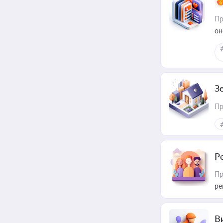
Пр
он
З
Пр
Р
Пр
ре
В