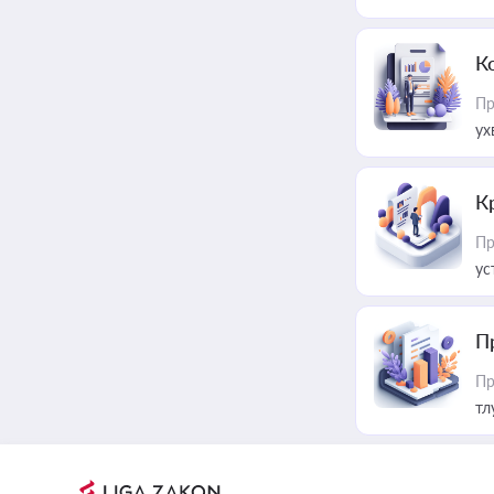
К
Пр
ух
К
Пр
ус
П
Пр
тл