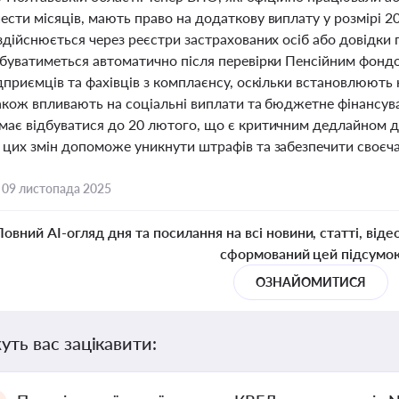
сти місяців, мають право на додаткову виплату у розмірі 2
здійснюється через реєстри застрахованих осіб або довідки 
дбуватиметься автоматично після перевірки Пенсійним фондо
дприємців та фахівців з комплаєнсу, оскільки встановлюють
акож впливають на соціальні виплати та бюджетне фінансува
має відбуватися до 20 лютого, що є критичним дедлайном дл
 цих змін допоможе уникнути штрафів та забезпечити своєча
,
09 листопада 2025
Повний AI-огляд дня та посилання на всі новини, статті, віде
сформований цей підсумо
ОЗНАЙОМИТИСЯ
уть вас зацікавити: