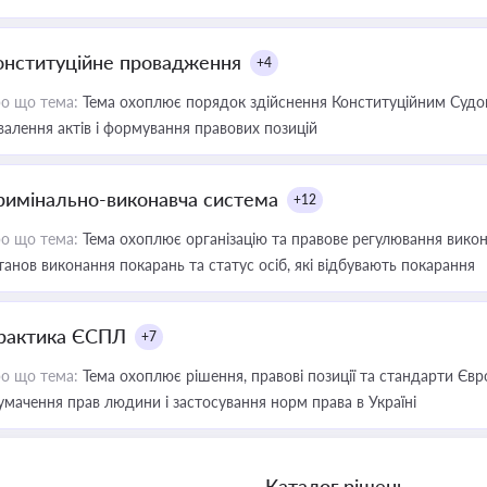
онституційне провадження
+4
о що тема:
Тема охоплює порядок здійснення Конституційним Судом
валення актів і формування правових позицій
римінально-виконавча система
+12
о що тема:
Тема охоплює організацію та правове регулювання викона
танов виконання покарань та статус осіб, які відбувають покарання
рактика ЄСПЛ
+7
о що тема:
Тема охоплює рішення, правові позиції та стандарти Євр
умачення прав людини і застосування норм права в Україні
Каталог рішень