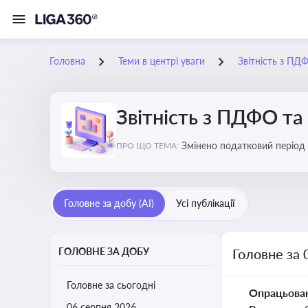
Головна
Теми в центрі уваги
Звітність з ПД
Звітність з ПДФО та
Змінено податковий період
ПРО ЩО ТЕМА:
Головне за добу (AI)
Усі публікації
ГОЛОВНЕ ЗА ДОБУ
Головне за 
Головне за сьогодні
Опрацьова
06 серпня 2026