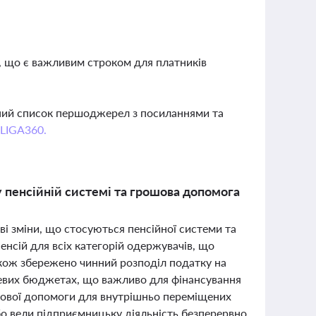
о, що є важливим строком для платників
вний список першоджерел з посиланнями та
 LIGA360.
у пенсійній системі та грошова допомога
і зміни, що стосуються пенсійної системи та
пенсій для всіх категорій одержувачів, що
акож збережено чинний розподіл податку на
евих бюджетах, що важливо для фінансування
ошової допомоги для внутрішньо переміщених
або вели підприємницьку діяльність безперервно