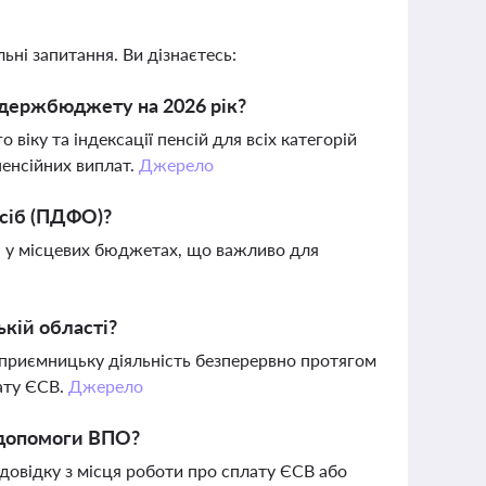
ьні запитання. Ви дізнаєтесь:
м держбюджету на 2026 рік?
іку та індексації пенсій для всіх категорій
пенсійних виплат.
Джерело
осіб (ПДФО)?
у місцевих бюджетах, що важливо для
ькій області?
дприємницьку діяльність безперервно протягом
лату ЄСВ.
Джерело
 допомоги ВПО?
 довідку з місця роботи про сплату ЄСВ або