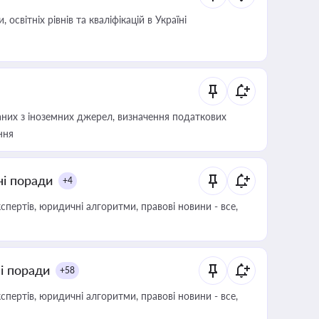
світніх рівнів та кваліфікацій в Україні
аних з іноземних джерел, визначення податкових
ння
ні поради
+4
пертів, юридичні алгоритми, правові новини - все,
ні поради
+58
пертів, юридичні алгоритми, правові новини - все,