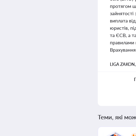
протягом ше
зайнятості 
виплата ві
юристів, пі
та ЄСВ, а т
правилами 
Врахування
LIGA ZAKON
Теми, які мож