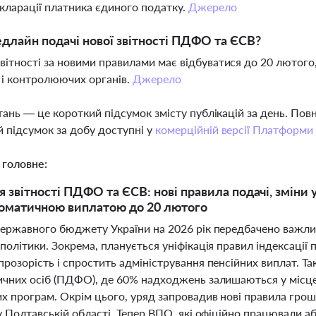
кларації платника єдиного податку.
Джерело
длайн подачі нової звітності ПДФО та ЄСВ?
вітності за новими правилами має відбуватися до 20 лютог
 і контролюючих органів.
Джерело
тань — це короткий підсумок змісту публікацій за день. По
 підсумок за добу доступні у
комерційній версії Платформи
 головне:
 звітності ПДФО та ЄСВ: нові правила подачі, зміни 
оматичною виплатою до 20 лютого
Державного бюджету України на 2026 рік передбачено важлив
політики. Зокрема, планується уніфікація правил індексації 
прозорість і спростить адміністрування пенсійних виплат. Т
ичних осіб (ПДФО), де 60% надходжень залишаються у місц
их програм. Окрім цього, уряд запровадив нові правила гр
у Полтавській області. Тепер ВПО, які офіційно працювали 