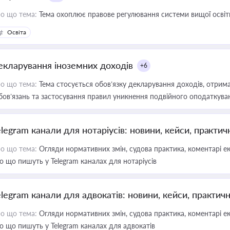
о що тема:
Тема охоплює правове регулювання системи вищої освіти, о
Освіта
екларування іноземних доходів
+6
о що тема:
Тема стосується обов’язку декларування доходів, отрим
бов’язань та застосування правил уникнення подвійного оподаткува
elegram канали для нотаріусів: новини, кейси, практич
о що тема:
Огляди нормативних змін, судова практика, коментарі екс
о що пишуть у Telegram каналах для нотаріусів
elegram канали для адвокатів: новини, кейси, практич
о що тема:
Огляди нормативних змін, судова практика, коментарі екс
о що пишуть у Telegram каналах для адвокатів