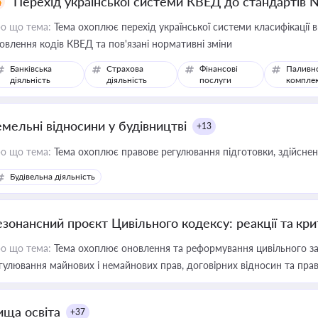
Перехід української системи КВЕД до стандартів 
о що тема:
Тема охоплює перехід української системи класифікації в
овлення кодів КВЕД та пов'язані нормативні зміни
Банківська
Страхова
Фінансові
Паливн
діяльність
діяльність
послуги
компле
емельні відносини у будівництві
+13
о що тема:
Тема охоплює правове регулювання підготовки, здійсненн
Будівельна діяльність
езонансний проєкт Цивільного кодексу: реакції та кр
о що тема:
Тема охоплює оновлення та реформування цивільного за
гулювання майнових і немайнових прав, договірних відносин та прав
ища освіта
+37