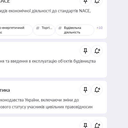
NACE
идів економічної діяльності до стандартів NACE,
о-енергетичний
Торгівля
Будівельна
+10
кс
діяльність
я та введення в експлуатацію об’єктів будівництва
итика
конодавства України, включаючи зміни до
ового статусу учасників цивільних правовідносин