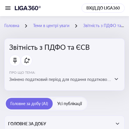
ВХІД ДО LIGA360
Головна
Теми в центрі уваги
Звітність з ПДФО та ЄСВ
Звітність з ПДФО та ЄСВ
ПРО ЩО ТЕМА:
Змінено податковий період для подання податкового
розрахунку сум ПДФО та ЄСВ з квартального на
місячний
Головне за добу (AI)
Усі публікації
ГОЛОВНЕ ЗА ДОБУ