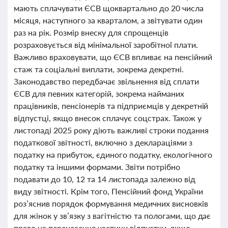
мають сплачувати ЄСВ щоквартально до 20 числа
місяця, наступного за кварталом, а звітувати один
раз на рік. Розмір внеску для спрощенців
розраховується від мінімальної заробітної плати.
Важливо враховувати, що ЄСВ впливає на пенсійний
стаж та соціальні виплати, зокрема декретні.
Законодавство передбачає звільнення від сплати
ЄСВ для певних категорій, зокрема найманих
працівників, пенсіонерів та підприємців у декретній
відпустці, якщо внесок сплачує соцстрах. Також у
листопаді 2025 року діють важливі строки подання
податкової звітності, включно з деклараціями з
податку на прибуток, єдиного податку, екологічного
податку та іншими формами. Звіти потрібно
подавати до 10, 12 та 14 листопада залежно від
виду звітності. Крім того, Пенсійний фонд України
роз’яснив порядок формування медичних висновків
для жінок у зв’язку з вагітністю та пологами, що дає
право на перенесення частини відпустки, якщо