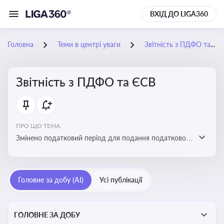
ВХІД ДО LIGA360
Головна
Теми в центрі уваги
Звітність з ПДФО та ЄСВ
Звітність з ПДФО та ЄСВ
ПРО ЩО ТЕМА:
Змінено податковий період для подання податкового
розрахунку сум ПДФО та ЄСВ з квартального на
місячний
Головне за добу (AI)
Усі публікації
ГОЛОВНЕ ЗА ДОБУ