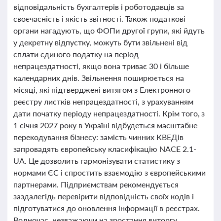
відповідальність бухгалтерів і роботодавців за
своєчасність і якість звітності. Також податкові
органи нагадують, що ФОПи другої групи, які йдуть
у декретну відпустку, можуть бути звільнені від
сплати єдиного податку на період
непрацездатності, якщо вона триває 30 і більше
календарних днів. Звільнення поширюється на
місяці, які підтверджені витягом з Електронного
реєстру листків непрацездатності, з урахуванням
дати початку періоду непрацездатності. Крім того, з
1 січня 2027 року в Україні відбудеться масштабне
перекодування бізнесу: замість чинних КВЕДів
запровадять європейську класифікацію NACE 2.1-
UA. Це дозволить гармонізувати статистику з
нормами ЄС і спростить взаємодію з європейськими
партнерами. Підприємствам рекомендується
заздалегідь перевірити відповідність своїх кодів і
підготуватися до оновлення інформації в реєстрах.
Водночас, незважаючи на зростання виторгу