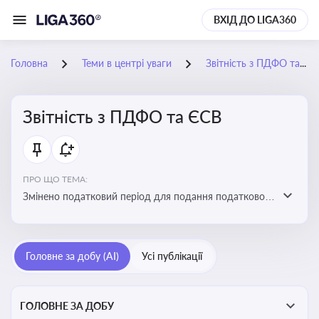
ВХІД ДО LIGA360
Головна
Теми в центрі уваги
Звітність з ПДФО та ЄСВ
Звітність з ПДФО та ЄСВ
ПРО ЩО ТЕМА:
Змінено податковий період для подання податкового
розрахунку сум ПДФО та ЄСВ з квартального на
місячний
Головне за добу (AI)
Усі публікації
ГОЛОВНЕ ЗА ДОБУ