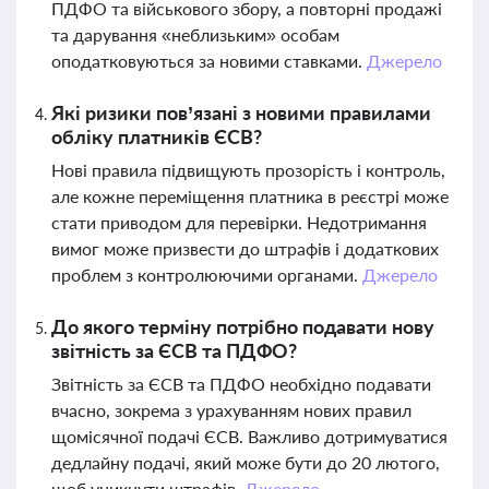
ПДФО та військового збору, а повторні продажі
та дарування «неблизьким» особам
оподатковуються за новими ставками.
Джерело
Які ризики пов’язані з новими правилами
обліку платників ЄСВ?
Нові правила підвищують прозорість і контроль,
але кожне переміщення платника в реєстрі може
стати приводом для перевірки. Недотримання
вимог може призвести до штрафів і додаткових
проблем з контролюючими органами.
Джерело
До якого терміну потрібно подавати нову
звітність за ЄСВ та ПДФО?
Звітність за ЄСВ та ПДФО необхідно подавати
вчасно, зокрема з урахуванням нових правил
щомісячної подачі ЄСВ. Важливо дотримуватися
дедлайну подачі, який може бути до 20 лютого,
щоб уникнути штрафів.
Джерело