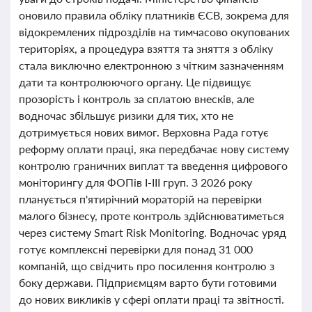
оновило правила обліку платників ЄСВ, зокрема для
відокремлених підрозділів на тимчасово окупованих
територіях, а процедура взяття та зняття з обліку
стала виключно електронною з чітким зазначенням
дати та контролюючого органу. Це підвищує
прозорість і контроль за сплатою внесків, але
водночас збільшує ризики для тих, хто не
дотримується нових вимог. Верховна Рада готує
реформу оплати праці, яка передбачає нову систему
контролю граничних виплат та введення цифрового
моніторингу для ФОПів I-III груп. З 2026 року
планується п'ятирічний мораторій на перевірки
малого бізнесу, проте контроль здійснюватиметься
через систему Smart Risk Monitoring. Водночас уряд
готує комплексні перевірки для понад 31 000
компаній, що свідчить про посилення контролю з
боку держави. Підприємцям варто бути готовими
до нових викликів у сфері оплати праці та звітності.