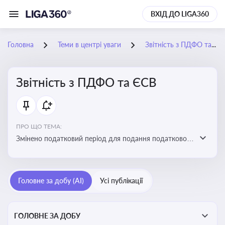
ВХІД ДО LIGA360
Головна
Теми в центрі уваги
Звітність з ПДФО та ЄСВ
Звітність з ПДФО та ЄСВ
ПРО ЩО ТЕМА:
Змінено податковий період для подання податкового
розрахунку сум ПДФО та ЄСВ з квартального на
місячний
Головне за добу (AI)
Усі публікації
ГОЛОВНЕ ЗА ДОБУ