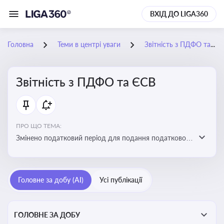
ВХІД ДО LIGA360
Головна
Теми в центрі уваги
Звітність з ПДФО та ЄСВ
Звітність з ПДФО та ЄСВ
ПРО ЩО ТЕМА:
Змінено податковий період для подання податкового
розрахунку сум ПДФО та ЄСВ з квартального на
місячний
Головне за добу (AI)
Усі публікації
ГОЛОВНЕ ЗА ДОБУ