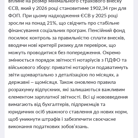
вплине на розмір мінімального страхового внеску
ЄСВ, який у 2026 році становитиме 1902,34 грн для
ФОП. При цьому надходження ЄСВ у 2025 році
зросли на понад 21%, що свідчить про стабільне
фінансування соціальних програм. Пенсійний фонд
посилює контроль за правильністю сплати внесків,
вводячи нові критерії ризику для перевірок, що
можуть проводитися без попередження. Окремо
змінюється порядок звітності нотаріусів з ПДФО та
військового збору: приватні нотаріуси подаватимуть
звіти щоквартально з деталізацією по місяцях, а
державні – щомісяця. Також оновлено правила
розрахунку відпускних, які залишаються важливим
елементом зарплатної звітності. Всі ці нововведення
вимагають від бухгалтерів, підприємців та
юридичних осіб уважного ставлення до нових норм,
щоб уникнути штрафів і забезпечити своєчасне
виконання податкових зобов’язань.