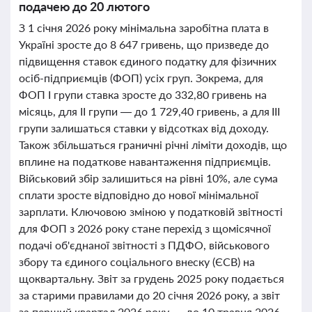
подачею до 20 лютого
З 1 січня 2026 року мінімальна заробітна плата в
Україні зросте до 8 647 гривень, що призведе до
підвищення ставок єдиного податку для фізичних
осіб-підприємців (ФОП) усіх груп. Зокрема, для
ФОП I групи ставка зросте до 332,80 гривень на
місяць, для II групи — до 1 729,40 гривень, а для III
групи залишаться ставки у відсотках від доходу.
Також збільшаться граничні річні ліміти доходів, що
вплине на податкове навантаження підприємців.
Військовий збір залишиться на рівні 10%, але сума
сплати зросте відповідно до нової мінімальної
зарплати. Ключовою зміною у податковій звітності
для ФОП з 2026 року стане перехід з щомісячної
подачі об'єднаної звітності з ПДФО, військового
збору та єдиного соціального внеску (ЄСВ) на
щоквартальну. Звіт за грудень 2025 року подається
за старими правилами до 20 січня 2026 року, а звіт
за перший квартал 2026 року — до 10 травня 2026