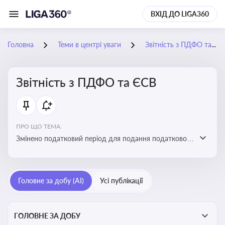
ВХІД ДО LIGA360
Головна
Теми в центрі уваги
Звітність з ПДФО та ЄСВ
Звітність з ПДФО та ЄСВ
ПРО ЩО ТЕМА:
Змінено податковий період для подання податкового
розрахунку сум ПДФО та ЄСВ з квартального на
місячний
Головне за добу (AI)
Усі публікації
ГОЛОВНЕ ЗА ДОБУ