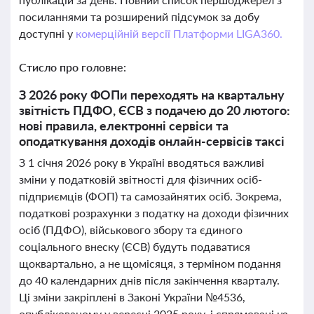
посиланнями та розширений підсумок за добу
доступні у
комерційній версії Платформи LIGA360.
Стисло про головне:
З 2026 року ФОПи переходять на квартальну
звітність ПДФО, ЄСВ з подачею до 20 лютого:
нові правила, електронні сервіси та
оподаткування доходів онлайн-сервісів таксі
З 1 січня 2026 року в Україні вводяться важливі
зміни у податковій звітності для фізичних осіб-
підприємців (ФОП) та самозайнятих осіб. Зокрема,
податкові розрахунки з податку на доходи фізичних
осіб (ПДФО), військового збору та єдиного
соціального внеску (ЄСВ) будуть подаватися
щоквартально, а не щомісяця, з терміном подання
до 40 календарних днів після закінчення кварталу.
Ці зміни закріплені в Законі України №4536,
опублікованому у вересні 2025 року, і спрямовані на