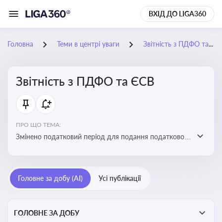
ВХІД ДО LIGA360
Головна
Теми в центрі уваги
Звітність з ПДФО та ЄСВ
Звітність з ПДФО та ЄСВ
ПРО ЩО ТЕМА:
Змінено податковий період для подання податкового
розрахунку сум ПДФО та ЄСВ з квартального на
місячний
Головне за добу (AI)
Усі публікації
ГОЛОВНЕ ЗА ДОБУ