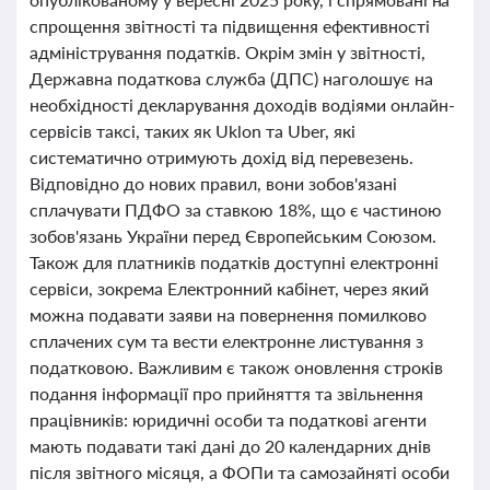
спрощення звітності та підвищення ефективності
адміністрування податків. Окрім змін у звітності,
Державна податкова служба (ДПС) наголошує на
необхідності декларування доходів водіями онлайн-
сервісів таксі, таких як Uklon та Uber, які
систематично отримують дохід від перевезень.
Відповідно до нових правил, вони зобов'язані
сплачувати ПДФО за ставкою 18%, що є частиною
зобов'язань України перед Європейським Союзом.
Також для платників податків доступні електронні
сервіси, зокрема Електронний кабінет, через який
можна подавати заяви на повернення помилково
сплачених сум та вести електронне листування з
податковою. Важливим є також оновлення строків
подання інформації про прийняття та звільнення
працівників: юридичні особи та податкові агенти
мають подавати такі дані до 20 календарних днів
після звітного місяця, а ФОПи та самозайняті особи