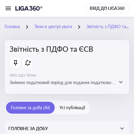
ВХІД ДО LIGA360
Головна
Теми в центрі уваги
Звітність з ПДФО та ЄСВ
Звітність з ПДФО та ЄСВ
ПРО ЩО ТЕМА:
Змінено податковий період для подання податкового
розрахунку сум ПДФО та ЄСВ з квартального на
місячний
Головне за добу (AI)
Усі публікації
ГОЛОВНЕ ЗА ДОБУ