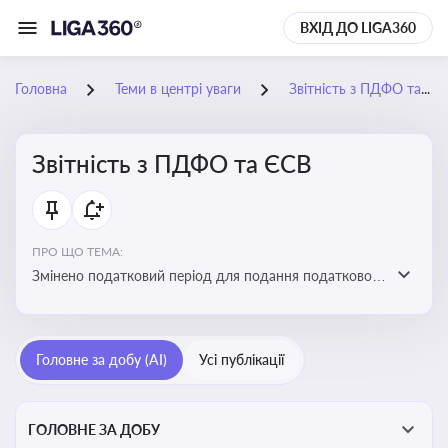
ВХІД ДО LIGA360
Головна
Теми в центрі уваги
Звітність з ПДФО та ЄСВ
Звітність з ПДФО та ЄСВ
ПРО ЩО ТЕМА:
Змінено податковий період для подання податкового
розрахунку сум ПДФО та ЄСВ з квартального на
місячний
Головне за добу (AI)
Усі публікації
ГОЛОВНЕ ЗА ДОБУ