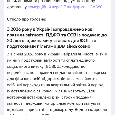
посиланнями та розширений підсумок за добу
доступні у
комерційній версії Платформи LIGA360.
Стисло про головне:
З 2026 року в Україні запроваджено нові
правила звітності ПДФО та ЄСВ із подачею до
20 лютого, змінами у ставках для ФОП та
податковими пільгами для військових
З 1 січня 2026 року в Україні набрали чинності значні
зміни у податковій звітності та сплаті єдиного
соціального внеску (ЄСВ). Законодавство
передбачає нові правила подання звітності, зокрема
для фізичних осіб-підприємців та самозайнятих
осіб, які переходять на квартальний звітний період
із деталізацією за кожен місяць кварталу. Для
нотаріусів встановлено різні строки подання
звітності: державні нотаріальні контори звітують
щомісяця, приватні — щокварталу. Водночас зросли