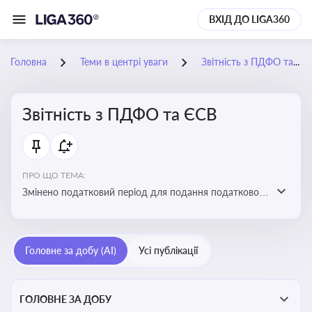
ВХІД ДО LIGA360
Головна
Теми в центрі уваги
Звітність з ПДФО та ЄСВ
Звітність з ПДФО та ЄСВ
ПРО ЩО ТЕМА:
Змінено податковий період для подання податкового
розрахунку сум ПДФО та ЄСВ з квартального на
місячний
Головне за добу (AI)
Усі публікації
ГОЛОВНЕ ЗА ДОБУ