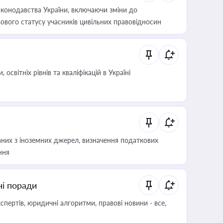
конодавства України, включаючи зміни до
ового статусу учасників цивільних правовідносин
світніх рівнів та кваліфікацій в Україні
аних з іноземних джерел, визначення податкових
ння
ні поради
пертів, юридичні алгоритми, правові новини - все,