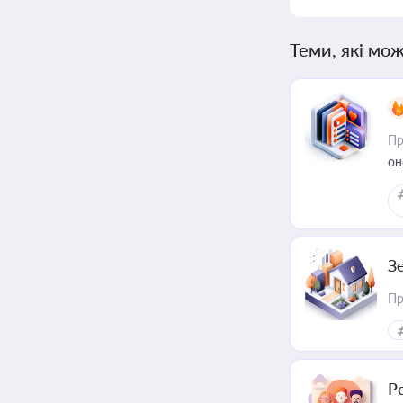
Теми, які мож
Пр
он
З
Пр
Р