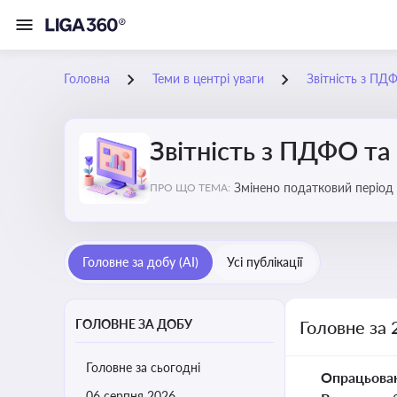
Головна
Теми в центрі уваги
Звітність з ПД
Звітність з ПДФО та
Змінено податковий період
ПРО ЩО ТЕМА:
Головне за добу (AI)
Усі публікації
ГОЛОВНЕ ЗА ДОБУ
Головне за 
Головне за сьогодні
Опрацьова
06 серпня 2026