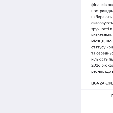
фінансів он
постраждал
набирають 
скасовують
зручності п
квартальни
місяця, що 
статусу кр
та середньо
кількість п
2026 рік х
реалій, що 
LIGA ZAKON