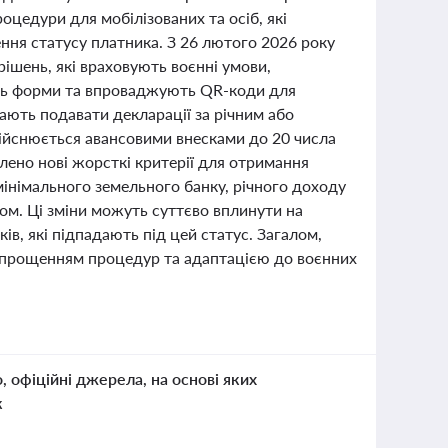
оцедури для мобілізованих та осіб, які
ння статусу платника. З 26 лютого 2026 року
ішень, які враховують воєнні умови,
ють форми та впроваджують QR-коди для
ають подавати декларації за річним або
дійснюється авансовими внесками до 20 числа
лено нові жорсткі критерії для отримання
інімального земельного банку, річного доходу
ком. Ці зміни можуть суттєво вплинути на
ів, які підпадають під цей статус. Загалом,
 спрощенням процедур та адаптацією до воєнних
о, офіційні джерела, на основі яких
к