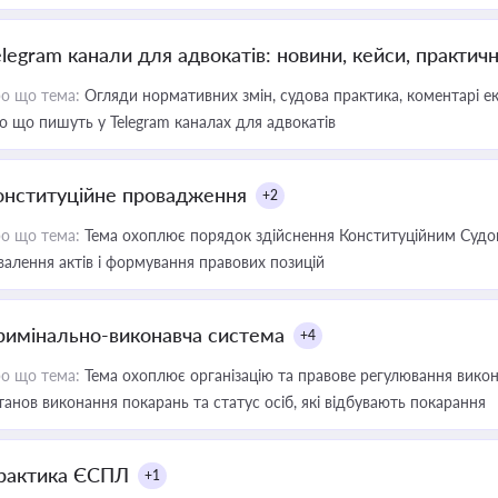
elegram канали для адвокатів: новини, кейси, практич
о що тема:
Огляди нормативних змін, судова практика, коментарі екс
о що пишуть у Telegram каналах для адвокатів
онституційне провадження
+2
о що тема:
Тема охоплює порядок здійснення Конституційним Судом
валення актів і формування правових позицій
римінально-виконавча система
+4
о що тема:
Тема охоплює організацію та правове регулювання викона
танов виконання покарань та статус осіб, які відбувають покарання
рактика ЄСПЛ
+1