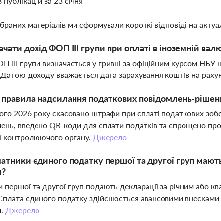
8 публікацій за 23 січня
ібраних матеріалів ми сформували короткі відповіді на актуал
ачати дохід ФОП ІІІ групи при оплаті в іноземній валю
П ІІІ групи визначається у гривні за офіційним курсом НБУ 
 Датою доходу вважається дата зарахування коштів на рах
і правила надсилання податкових повідомлень-рішень
ого 2026 року скасовано штрафи при сплаті податкових зобо
ень, введено QR-коди для сплати податків та спрощено пр
ії контролюючого органу.
Джерело
атники єдиного податку першої та другої груп мають
и?
 першої та другої груп подають декларації за річним або к
Сплата єдиного податку здійснюється авансовими внесками д
м.
Джерело