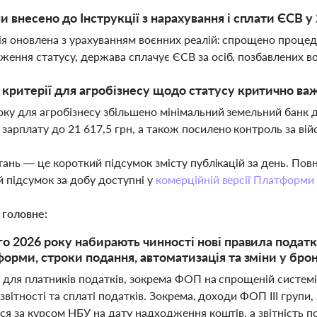
ни внесено до Інструкції з нарахування і сплати ЄСВ у
ія оновлена з урахуванням воєнних реалій: спрощено процед
ження статусу, держава сплачує ЄСВ за осіб, позбавлених в
і критерії для агробізнесу щодо статусу критично в
оку для агробізнесу збільшено мінімальний земельний банк до
зарплату до 21 617,5 грн, а також посилено контроль за вій
тань — це короткий підсумок змісту публікацій за день. По
 підсумок за добу доступні у
комерційній версії Платформи
 головне:
го 2026 року набирають чинності нові правила податк
форми, строки подання, автоматизація та зміни у бро
і для платників податків, зокрема ФОП на спрощеній систем
звітності та сплаті податків. Зокрема, доходи ФОП ІІІ групи,
я за курсом НБУ на дату надходження коштів, а звітність п