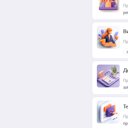
Пр
ре
В
Пр
Д
Пр
зо
T
Пр
пр