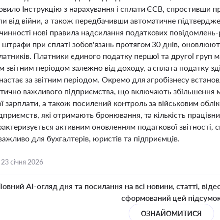
овило Інструкцію з нарахування і сплати ЄСВ, спростивши пр
и від війни, а також передбачивши автоматичне підтвердже
чинності нові правила надсилання податкових повідомлень-р
 штрафи при сплаті зобов'язань протягом 30 днів, оновлю
латників. Платники єдиного податку першої та другої груп м
м звітним періодом залежно від доходу, а сплата податку з
настає за звітним періодом. Окремо для агробізнесу встанов
итично важливого підприємства, що включають збільшення м
ї зарплати, а також посилений контроль за військовим облі
ідприємств, які отримають бронювання, та кількість працівник
арактеризується активним оновленням податкової звітності,
важливо для бухгалтерів, юристів та підприємців.
,
23 січня 2026
Повний AI-огляд дня та посилання на всі новини, статті, віде
сформований цей підсумо
ОЗНАЙОМИТИСЯ