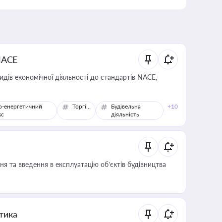
NACE
идів економічної діяльності до стандартів NACE,
о-енергетичний
Торгівля
Будівельна
+10
кс
діяльність
я та введення в експлуатацію об’єктів будівництва
итика