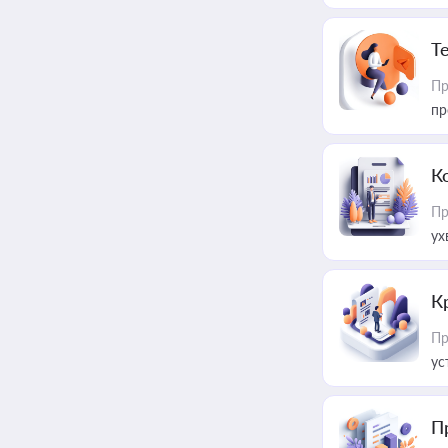
T
Пр
пр
К
Пр
ух
К
Пр
ус
П