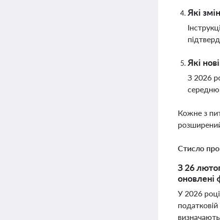
Які змі
Інструкц
підтверд
Які нов
З 2026 р
середню 
Кожне з пи
розширений
Стисло про
З 26 люто
оновлені 
У 2026 роц
податковій 
визначаютьс