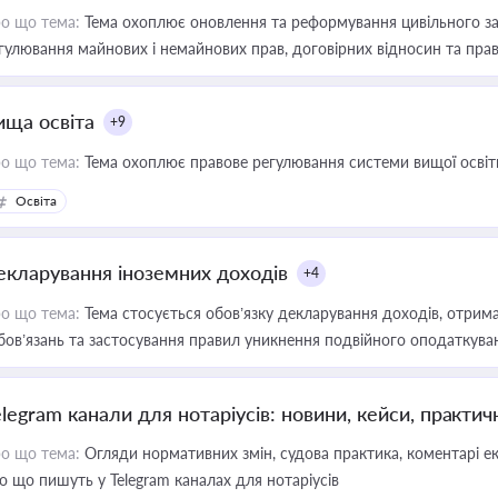
о що тема:
Тема охоплює оновлення та реформування цивільного за
гулювання майнових і немайнових прав, договірних відносин та прав
ища освіта
+9
о що тема:
Тема охоплює правове регулювання системи вищої освіти, о
Освіта
екларування іноземних доходів
+4
о що тема:
Тема стосується обов’язку декларування доходів, отрим
бов’язань та застосування правил уникнення подвійного оподаткува
elegram канали для нотаріусів: новини, кейси, практич
о що тема:
Огляди нормативних змін, судова практика, коментарі екс
о що пишуть у Telegram каналах для нотаріусів