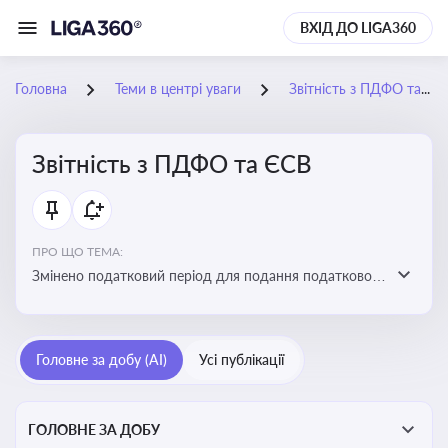
ВХІД ДО LIGA360
Головна
Теми в центрі уваги
Звітність з ПДФО та ЄСВ
Звітність з ПДФО та ЄСВ
ПРО ЩО ТЕМА:
Змінено податковий період для подання податкового
розрахунку сум ПДФО та ЄСВ з квартального на
місячний
Головне за добу (AI)
Усі публікації
ГОЛОВНЕ ЗА ДОБУ