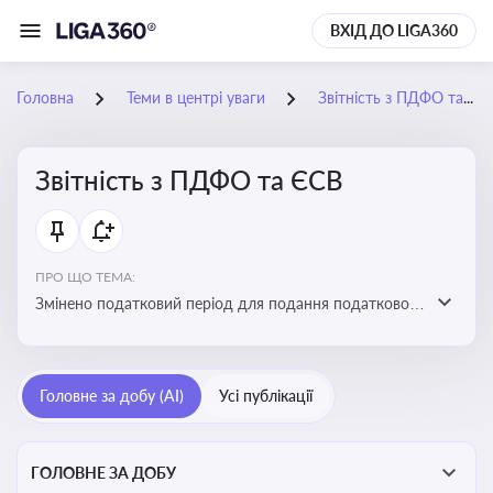
ВХІД ДО LIGA360
Головна
Теми в центрі уваги
Звітність з ПДФО та ЄСВ
Звітність з ПДФО та ЄСВ
ПРО ЩО ТЕМА:
Змінено податковий період для подання податкового
розрахунку сум ПДФО та ЄСВ з квартального на
місячний
Головне за добу (AI)
Усі публікації
ГОЛОВНЕ ЗА ДОБУ