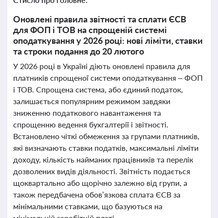
Оновлені правила звітності та сплати ЄСВ
для ФОП і ТОВ на спрощеній системі
оподаткування у 2026 році: нові ліміти, ставки
та строки подання до 20 лютого
У 2026 році в Україні діють оновлені правила для
платників спрощеної системи оподаткування – ФОП
і ТОВ. Спрощена система, або єдиний податок,
залишається популярним режимом завдяки
зниженню податкового навантаження та
спрощенню ведення бухгалтерії і звітності.
Встановлено чіткі обмеження за групами платників,
які визначають ставки податків, максимальні ліміти
доходу, кількість найманих працівників та перелік
дозволених видів діяльності. Звітність подається
щоквартально або щорічно залежно від групи, а
також передбачена обов’язкова сплата ЄСВ за
мінімальними ставками, що базуються на
мінімальній заробітній платі.