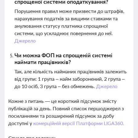
спрощеної системи оподаткування?
Порушення правил може призвести до штрафів,
нарахування податків за вищими ставками та
анулювання статусу платника спрощеної
системи, що ускладнює повернення до неї.
Джерело
Чи можна ФОП на спрощеній системі
наймати працівників?
Так, але кількість найманих працівників залежить
від групи: 1 група – найм заборонений, 2 група –
до 10 осіб, 3 група – без обмежень.
Джерело
Кожне з питань — це короткий підсумок змісту
публікацій за день. Повний список першоджерел з
посиланнями та розширений підсумок за добу
доступні у
комерційній версії Платформи LIGA360.
Стисло про головне: