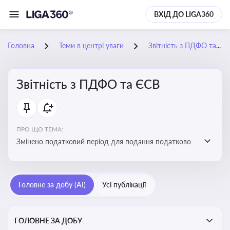
ВХІД ДО LIGA360
Головна
Теми в центрі уваги
Звітність з ПДФО та ЄСВ
Звітність з ПДФО та ЄСВ
ПРО ЩО ТЕМА:
Змінено податковий період для подання податкового
розрахунку сум ПДФО та ЄСВ з квартального на
місячний
Головне за добу (AI)
Усі публікації
ГОЛОВНЕ ЗА ДОБУ