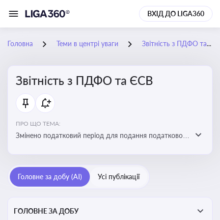
ВХІД ДО LIGA360
Головна
Теми в центрі уваги
Звітність з ПДФО та ЄСВ
Звітність з ПДФО та ЄСВ
ПРО ЩО ТЕМА:
Змінено податковий період для подання податкового
розрахунку сум ПДФО та ЄСВ з квартального на
місячний
Головне за добу (AI)
Усі публікації
ГОЛОВНЕ ЗА ДОБУ