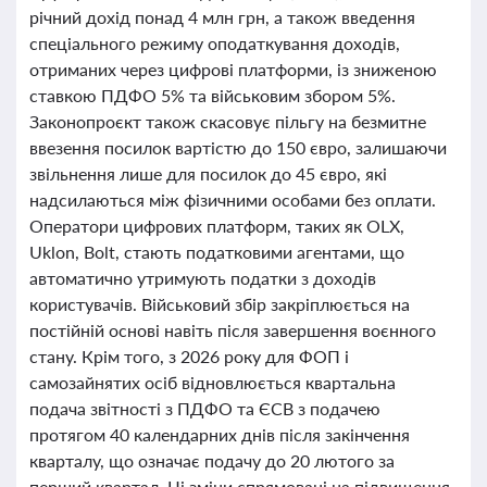
річний дохід понад 4 млн грн, а також введення
спеціального режиму оподаткування доходів,
отриманих через цифрові платформи, із зниженою
ставкою ПДФО 5% та військовим збором 5%.
Законопроєкт також скасовує пільгу на безмитне
ввезення посилок вартістю до 150 євро, залишаючи
звільнення лише для посилок до 45 євро, які
надсилаються між фізичними особами без оплати.
Оператори цифрових платформ, таких як OLX,
Uklon, Bolt, стають податковими агентами, що
автоматично утримують податки з доходів
користувачів. Військовий збір закріплюється на
постійній основі навіть після завершення воєнного
стану. Крім того, з 2026 року для ФОП і
самозайнятих осіб відновлюється квартальна
подача звітності з ПДФО та ЄСВ з подачею
протягом 40 календарних днів після закінчення
кварталу, що означає подачу до 20 лютого за
перший квартал. Ці зміни спрямовані на підвищення