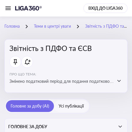
ВХІД ДО LIGA360
Головна
Теми в центрі уваги
Звітність з ПДФО та ЄСВ
Звітність з ПДФО та ЄСВ
ПРО ЩО ТЕМА:
Змінено податковий період для подання податкового
розрахунку сум ПДФО та ЄСВ з квартального на
місячний
Головне за добу (AI)
Усі публікації
ГОЛОВНЕ ЗА ДОБУ