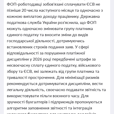
ФОП-роботодавці зобов'язані сплачувати ЄСВ не
пізніше 20 числа наступного місяця та одночасно з
кожною виплатою доходу працівнику. Державна
податкова служба України роз'яснила, що ФОП
можуть одночасно змінювати групу платника
єдиного податку та вносити зміни до видів
господарської діяльності, дотримуючись
встановлених строків подання заяв. У сфері
відповідальності за порушення платіжної
дисципліни у 2026 році передбачені штрафи за
несвоєчасну сплату єдиного податку, військового
збору та ЄСВ, які залежать від групи платника та
тривалості прострочення. Для мінімізації ризиків
рекомендується дотримуватися дисципліни, вести
легальну діяльність, своєчасно подавати звітність та
використовувати пільги воєнного часу. Для
зручності бухгалтерів і підприємців пропонуються
алгоритми заповнення звітності та інтеграція
календаря бухгалтера для контролю дедлайнів.