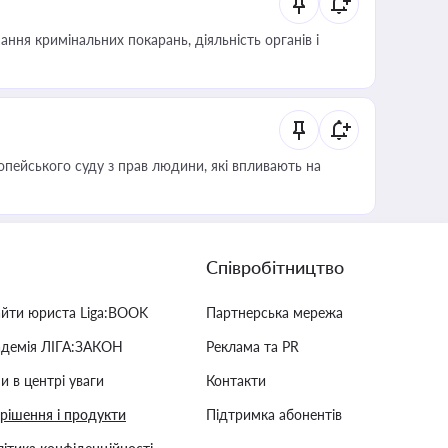
ння кримінальних покарань, діяльність органів і
опейського суду з прав людини, які впливають на
Співробітництво
айти юриста Liga:BOOK
Партнерська мережа
адемія ЛІГА:ЗАКОН
Реклама та PR
и в центрі уваги
Контакти
 рішення і продукти
Підтримка абонентів