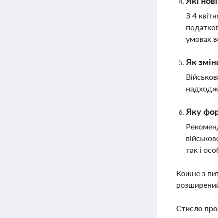
Які нов
З 4 квіт
податков
умовах в
Як змін
Військов
надходже
Яку фор
Рекоменд
військов
так і осо
Кожне з пи
розширений
Стисло про