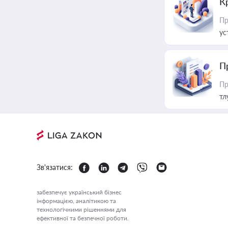
К
Пр
ус
П
Пр
тл
Зв'язатися:
забезпечує український бізнес
інформацією, аналітикою та
технологічними рішеннями для
ефективної та безпечної роботи.