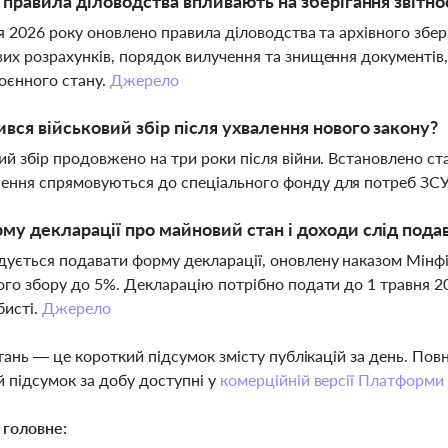
і правила діловодства впливають на зберігання звіт
ня 2026 року оновлено правила діловодства та архівного збері
их розрахунків, порядок вилучення та знищення документів
оєнного стану.
Джерело
ився військовий збір після ухвалення нового закону?
ий збір продовжено на три роки після війни. Встановлено став
ння спрямовуються до спеціального фонду для потреб ЗСУ 
му декларації про майновий стан і доходи слід подав
ується подавати форму декларації, оновлену наказом Мінфі
ого збору до 5%. Декларацію потрібно подати до 1 травня 202
бисті.
Джерело
тань — це короткий підсумок змісту публікацій за день. По
 підсумок за добу доступні у
комерційній версії Платформи
 головне: