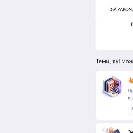
LIGA ZAKON
Теми, які мож
Пр
он
З