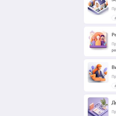
Пр
Р
Пр
ре
В
Пр
Д
Пр