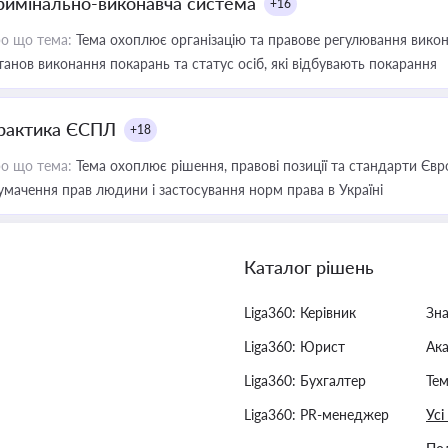
римінально-виконавча система
+16
о що тема:
Тема охоплює організацію та правове регулювання викона
танов виконання покарань та статус осіб, які відбувають покарання
рактика ЄСПЛ
+18
о що тема:
Тема охоплює рішення, правові позиції та стандарти Євр
умачення прав людини і застосування норм права в Україні
Каталог рішень
Liga360: Керівник
Зн
Liga360: Юрист
Ак
Liga360: Бухгалтер
Тем
Liga360: PR-менеджер
Усі