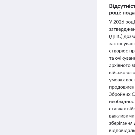
Відсутніс
році: пода
У 2026 році
затверджен
(ДПС) дозво
застосуван
створює пр
та очікува
архівного 
військовог
умовах воєн
продовженн
Збройних С
необхіднос
ставках вій
важливими з
зберігання 
відповідаль