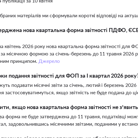
4 публікації за 10 квітня
ібраних матеріалів ми сформували короткі відповіді на актуал
ерджена нова квартальна форма звітності ПДФО, ЄСВ
а квітень 2026 року нова квартальна форма звітності для 
ь за місячною формою за січень-березень до 11 травня 2026 
ьним принципом.
Джерело
оки подання звітності для ФОП за І квартал 2026 року
ть подавати місячні звіти за січень, лютий і березень 2026
я застосовуватимуться, якщо звітність не буде подана до ці
ти, якщо нова квартальна форма звітності не з’явить
а форма не буде затверджена до 11 травня, податківці можу
ртал, задовольнившись місячними звітами, поданими у встано