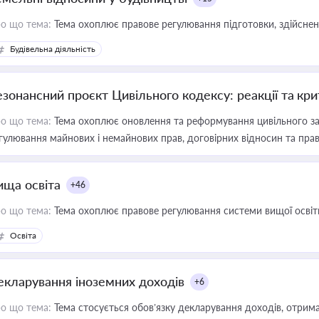
о що тема:
Тема охоплює правове регулювання підготовки, здійсненн
Будівельна діяльність
езонансний проєкт Цивільного кодексу: реакції та кр
о що тема:
Тема охоплює оновлення та реформування цивільного за
гулювання майнових і немайнових прав, договірних відносин та прав
ища освіта
+46
о що тема:
Тема охоплює правове регулювання системи вищої освіти, о
Освіта
екларування іноземних доходів
+6
о що тема:
Тема стосується обов’язку декларування доходів, отрим