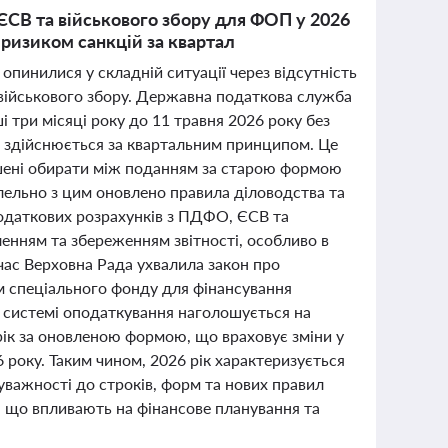
ЄСВ та військового збору для ФОП у 2026
з ризиком санкцій за квартал
опинилися у складній ситуації через відсутність
 військового збору. Державна податкова служба
 три місяці року до 11 травня 2026 року без
я здійснюється за квартальним принципом. Це
мушені обирати між поданням за старою формою
лельно з цим оновлено правила діловодства та
податкових розрахунків з ПДФО, ЄСВ та
енням та збереженням звітності, особливо в
очас Верховна Рада ухвалила закон про
ям спеціального фонду для фінансування
й системі оподаткування наголошується на
рік за оновленою формою, що враховує зміни у
6 року. Таким чином, 2026 рік характеризується
 уважності до строків, форм та нових правил
ь, що впливають на фінансове планування та