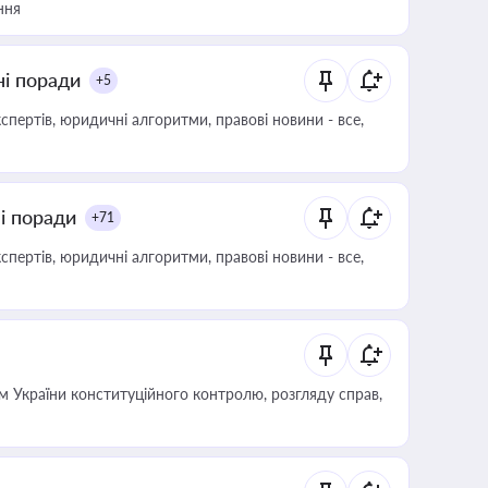
ння
ні поради
+5
пертів, юридичні алгоритми, правові новини - все,
ні поради
+71
пертів, юридичні алгоритми, правові новини - все,
 України конституційного контролю, розгляду справ,