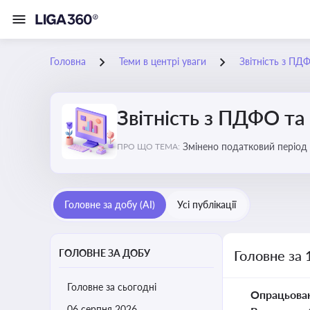
Головна
Теми в центрі уваги
Звітність з ПД
Звітність з ПДФО та
Змінено податковий період
ПРО ЩО ТЕМА:
Головне за добу (AI)
Усі публікації
ГОЛОВНЕ ЗА ДОБУ
Головне за 
Головне за сьогодні
Опрацьова
06 серпня 2026