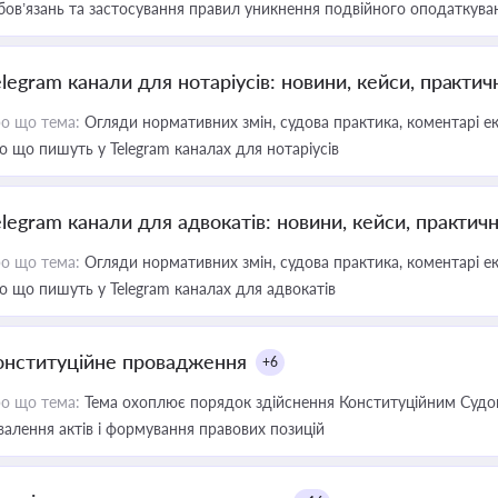
бов’язань та застосування правил уникнення подвійного оподаткува
elegram канали для нотаріусів: новини, кейси, практич
о що тема:
Огляди нормативних змін, судова практика, коментарі екс
о що пишуть у Telegram каналах для нотаріусів
elegram канали для адвокатів: новини, кейси, практич
о що тема:
Огляди нормативних змін, судова практика, коментарі екс
о що пишуть у Telegram каналах для адвокатів
онституційне провадження
+6
о що тема:
Тема охоплює порядок здійснення Конституційним Судом
валення актів і формування правових позицій