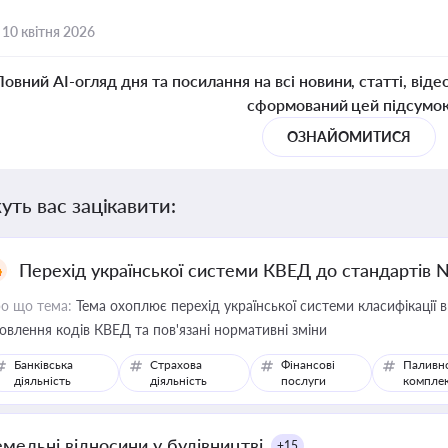
,
10 квітня 2026
Повний AI-огляд дня та посилання на всі новини, статті, віде
сформований цей підсумо
ОЗНАЙОМИТИСЯ
уть вас зацікавити:
Перехід української системи КВЕД до стандартів 
о що тема:
Тема охоплює перехід української системи класифікації в
овлення кодів КВЕД та пов'язані нормативні зміни
Банківська
Страхова
Фінансові
Паливн
діяльність
діяльність
послуги
компле
емельні відносини у будівництві
+15