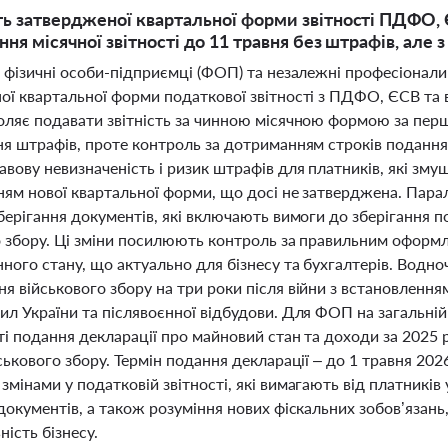
ть затвердженої квартальної форми звітності ПДФО, 
ння місячної звітності до 11 травня без штрафів, але 
 фізичні особи-підприємці (ФОП) та незалежні професіонали 
ої квартальної форми податкової звітності з ПДФО, ЄСВ та
ляє подавати звітність за чинною місячною формою за перші
ня штрафів, проте контроль за дотриманням строків поданн
авову невизначеність і ризик штрафів для платників, які з
нням нової квартальної форми, що досі не затверджена. Пара
зберігання документів, які включають вимоги до зберігання 
о збору. Ці зміни посилюють контроль за правильним оформл
ного стану, що актуально для бізнесу та бухгалтерів. Водн
я військового збору на три роки після війни з встановленн
ил України та післявоєнної відбудови. Для ФОП на загальні
ті подання декларації про майновий стан та доходи за 2025 
ськового збору. Термін подання декларації – до 1 травня 202
мінами у податковій звітності, які вимагають від платників
документів, а також розуміння нових фіскальних зобов’язан
ність бізнесу.