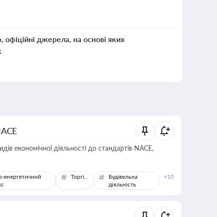
о, офіційні джерела, на основі яких
к
NACE
идів економічної діяльності до стандартів NACE,
о-енергетичний
Торгівля
Будівельна
+10
кс
діяльність