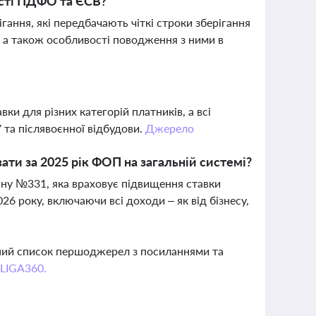
ності ПДФО та ЄСВ?
гання, які передбачають чіткі строки зберігання
, а також особливості поводження з ними в
ки для різних категорій платників, а всі
та післявоєнної відбудови.
Джерело
ати за 2025 рік ФОП на загальній системі?
ну №331, яка враховує підвищення ставки
6 року, включаючи всі доходи – як від бізнесу,
вний список першоджерел з посиланнями та
 LIGA360.