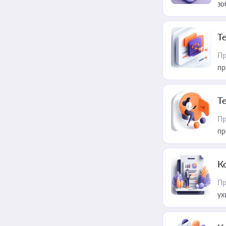
зо
T
Пр
пр
T
Пр
пр
К
Пр
ух