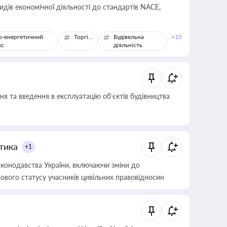
идів економічної діяльності до стандартів NACE,
о-енергетичний
Торгівля
Будівельна
+10
кс
діяльність
я та введення в експлуатацію об’єктів будівництва
итика
+1
конодавства України, включаючи зміни до
ового статусу учасників цивільних правовідносин