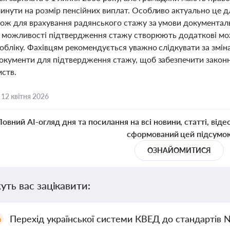
инути на розмір пенсійних виплат. Особливо актуально це дл
акож для врахування радянського стажу за умови документал
та можливості підтвердження стажу створюють додаткові мож
обліку. Фахівцям рекомендується уважно слідкувати за змін
окументи для підтвердження стажу, щоб забезпечити законні
мств.
,
12 квітня 2026
Повний AI-огляд дня та посилання на всі новини, статті, віде
сформований цей підсумо
ОЗНАЙОМИТИСЯ
уть вас зацікавити:
Перехід української системи КВЕД до стандартів 