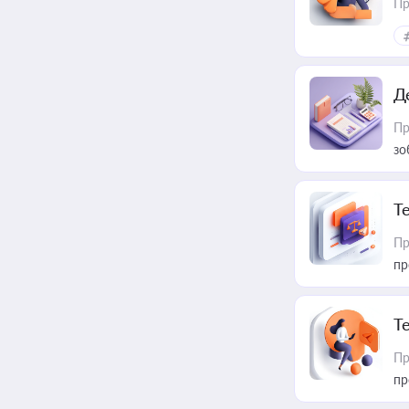
Пр
Д
Пр
зо
T
Пр
пр
T
Пр
пр