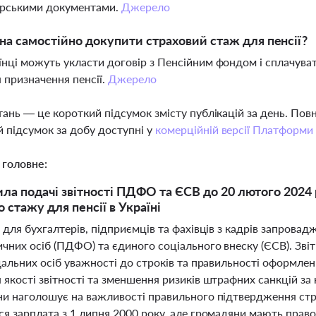
ерськими документами.
Джерело
а самостійно докупити страховий стаж для пенсії?
аїнці можуть укласти договір з Пенсійним фондом і сплачув
 призначення пенсії.
Джерело
тань — це короткий підсумок змісту публікацій за день. По
 підсумок за добу доступні у
комерційній версії Платформи
 головне:
ила подачі звітності ПДФО та ЄСВ до 20 лютого 2024
 стажу для пенсії в Україні
 для бухгалтерів, підприємців та фахівців з кадрів запровадж
ичних осіб (ПДФО) та єдиного соціального внеску (ЄСВ). Зві
ідальних осіб уважності до строків та правильності оформле
 якості звітності та зменшення ризиків штрафних санкцій за
ни наголошує на важливості правильного підтвердження стра
я зарплата з 1 липня 2000 року, але громадяни мають право