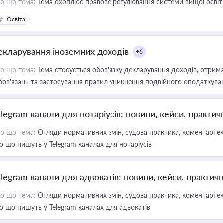
о що тема:
Тема охоплює правове регулювання системи вищої освіти, о
Освіта
екларування іноземних доходів
+6
о що тема:
Тема стосується обов’язку декларування доходів, отрим
бов’язань та застосування правил уникнення подвійного оподаткува
elegram канали для нотаріусів: новини, кейси, практич
о що тема:
Огляди нормативних змін, судова практика, коментарі екс
о що пишуть у Telegram каналах для нотаріусів
elegram канали для адвокатів: новини, кейси, практич
о що тема:
Огляди нормативних змін, судова практика, коментарі екс
о що пишуть у Telegram каналах для адвокатів