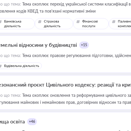
о що тема:
Тема охоплює перехід української системи класифікації в
овлення кодів КВЕД та пов'язані нормативні зміни
Банківська
Страхова
Фінансові
Паливн
діяльність
діяльність
послуги
компле
емельні відносини у будівництві
+15
о що тема:
Тема охоплює правове регулювання підготовки, здійсненн
Будівельна діяльність
езонансний проєкт Цивільного кодексу: реакції та кр
о що тема:
Тема охоплює оновлення та реформування цивільного за
гулювання майнових і немайнових прав, договірних відносин та прав
ища освіта
+46