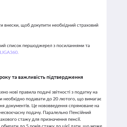
ати внески, щоб докупити необхідний страховий
вний список першоджерел з посиланнями та
 LIGA360.
 року та важливість підтвердження
ено нові правила подачі звітності з податку на
ти необхідно подавати до 20 лютого, що вимагає
ння документів. Це нововведення спрямоване на
 несвоєчасну подачу. Паралельно Пенсійний
хового стажу для призначення пенсії.
 обирати до 5 років стажу до цієї дати, що може