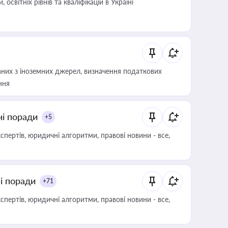
світніх рівнів та кваліфікацій в Україні
аних з іноземних джерел, визначення податкових
ння
ні поради
+5
пертів, юридичні алгоритми, правові новини - все,
ні поради
+71
пертів, юридичні алгоритми, правові новини - все,