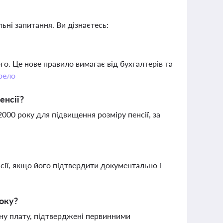
ьні запитання. Ви дізнаєтесь:
о. Це нове правило вимагає від бухгалтерів та
рело
енсії?
2000 року для підвищення розміру пенсії, за
сії, якщо його підтвердити документально і
оку?
тну плату, підтверджені первинними