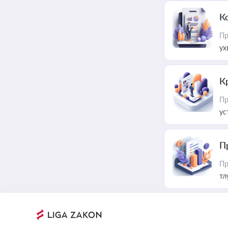
К
Пр
ух
К
Пр
ус
П
Пр
тл