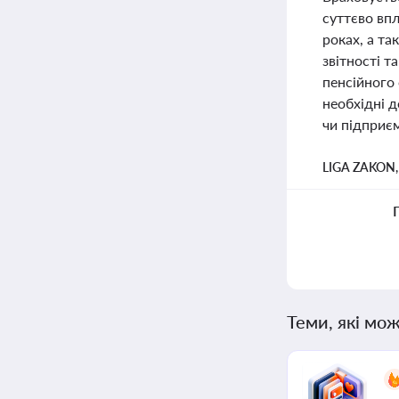
суттєво впл
роках, а т
звітності 
пенсійного 
необхідні д
чи підприє
LIGA ZAKON
Теми, які мож