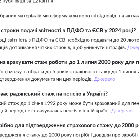
2 публікації за 12 квітня
ібраних матеріалів ми сформували короткі відповіді на актуал
і строки подачі звітності з ПДФО та ЄСВ у 2024 році?
оці звітність з ПДФО та ЄСВ необхідно подавати до 20 лютог
ців дотримання чітких строків, щоб уникнути штрафів.
Дже
а врахувати стаж роботи до 1 липня 2000 року для п
аїнці можуть обрати до 5 років страхового стажу до 1 липня 
дтвердження документами цих періодів.
Джерело
ває радянський стаж на пенсію в Україні?
ий стаж до 1 січня 1992 року може бути врахований для пен
цей період не сплачувалась пенсія в іншій країні.
Джерело
ібно для підтвердження страхового стажу до 2000 р
вердження стажу до 2000 року потрібні довідки про заробі