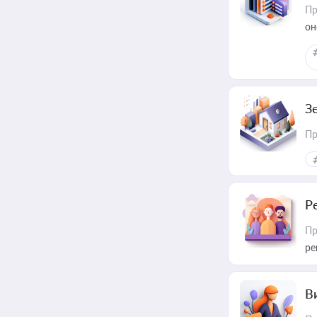
Пр
он
З
Пр
Р
Пр
ре
В