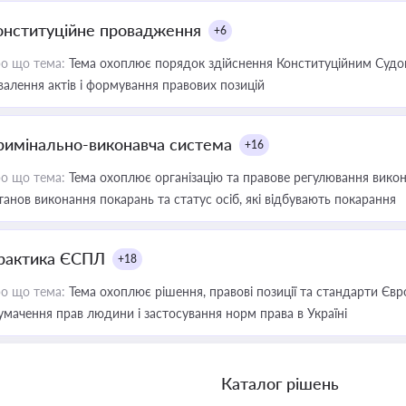
онституційне провадження
+6
о що тема:
Тема охоплює порядок здійснення Конституційним Судом
валення актів і формування правових позицій
римінально-виконавча система
+16
о що тема:
Тема охоплює організацію та правове регулювання викона
танов виконання покарань та статус осіб, які відбувають покарання
рактика ЄСПЛ
+18
о що тема:
Тема охоплює рішення, правові позиції та стандарти Євр
умачення прав людини і застосування норм права в Україні
Каталог рішень