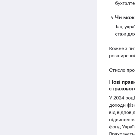
бухгалт
Чи можн
Так, укр
стаж для
Кожне з пи
розширений
Стисло про
Нові прав
страхового
У 2024 році
доходи фіз
від відпов
підвищення
фонд Украї
Враховуєтьс