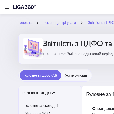
Головна
Теми в центрі уваги
Звітність з ПД
Звітність з ПДФО та
Змінено податковий період
ПРО ЩО ТЕМА:
Головне за добу (AI)
Усі публікації
ГОЛОВНЕ ЗА ДОБУ
Головне за 
Головне за сьогодні
Опрацьова
06 серпня 2026