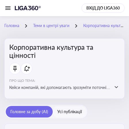
ВХІД ДО LIGA360
Головна
Теми в центрі уваги
Корпоративна культура та цінності
Корпоративна культура та
цінності
ПРО ЩО ТЕМА:
Кейси компаній, які допомагають зрозуміти поточні
тренди та очікування суспільства, що сприяють
адаптації корпоративної стратегії до змінюваного
бізнес-середовища
Головне за добу (AI)
Усі публікації