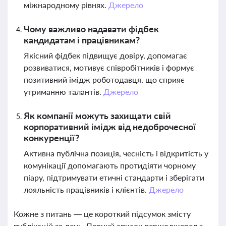
міжнародному рівнях.
Джерело
Чому важливо надавати фідбек
кандидатам і працівникам?
Якісний фідбек підвищує довіру, допомагає
розвиватися, мотивує співробітників і формує
позитивний імідж роботодавця, що сприяє
утриманню талантів.
Джерело
Як компанії можуть захищати свій
корпоративний імідж від недоброчесної
конкуренції?
Активна публічна позиція, чесність і відкритість у
комунікації допомагають протидіяти чорному
піару, підтримувати етичні стандарти і зберігати
лояльність працівників і клієнтів.
Джерело
Кожне з питань — це короткий підсумок змісту
публікацій за день. Повний список першоджерел з