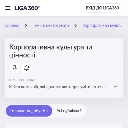
ВХІД ДО LIGA360
Головна
Теми в центрі уваги
Корпоративна культура та цінності
Корпоративна культура та
цінності
ПРО ЩО ТЕМА:
Кейси компаній, які допомагають зрозуміти поточні
тренди та очікування суспільства, що сприяють
адаптації корпоративної стратегії до змінюваного
бізнес-середовища
Головне за добу (AI)
Усі публікації