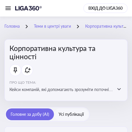
ВХІД ДО LIGA360
Головна
Теми в центрі уваги
Корпоративна культура та цінності
Корпоративна культура та
цінності
ПРО ЩО ТЕМА:
Кейси компаній, які допомагають зрозуміти поточні
тренди та очікування суспільства, що сприяють
адаптації корпоративної стратегії до змінюваного
бізнес-середовища
Головне за добу (AI)
Усі публікації