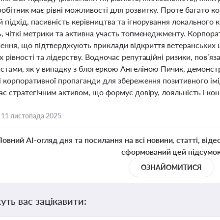
обітник має рівні можливості для розвитку. Проте багато к
підхід, пасивність керівництва та ігнорування локального ко
, чіткі метрики та активна участь топменеджменту. Корпора
чення, що підтверджують приклади відкриття ветеранських 
 рівності та лідерству. Водночас репутаційні ризики, пов’я
стами, як у випадку з блогеркою Ангеліною Пичик, демонс
 і корпоративної пропаганди для збереження позитивного імі
ає стратегічним активом, що формує довіру, лояльність і кон
,
11 листопада 2025
Повний AI-огляд дня та посилання на всі новини, статті, віде
сформований цей підсумо
ОЗНАЙОМИТИСЯ
уть вас зацікавити: