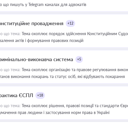
о що пишуть у Telegram каналах для адвокатів
онституційне провадження
+12
о що тема:
Тема охоплює порядок здійснення Конституційним Судом
валення актів і формування правових позицій
римінально-виконавча система
+5
о що тема:
Тема охоплює організацію та правове регулювання викона
танов виконання покарань та статус осіб, які відбувають покарання
рактика ЄСПЛ
+18
о що тема:
Тема охоплює рішення, правові позиції та стандарти Євр
умачення прав людини і застосування норм права в Україні