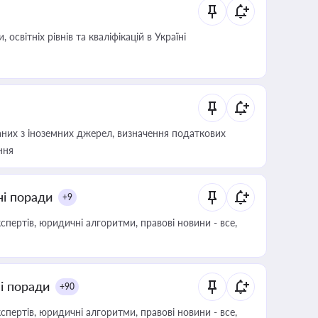
світніх рівнів та кваліфікацій в Україні
аних з іноземних джерел, визначення податкових
ння
ні поради
+9
пертів, юридичні алгоритми, правові новини - все,
ні поради
+90
пертів, юридичні алгоритми, правові новини - все,