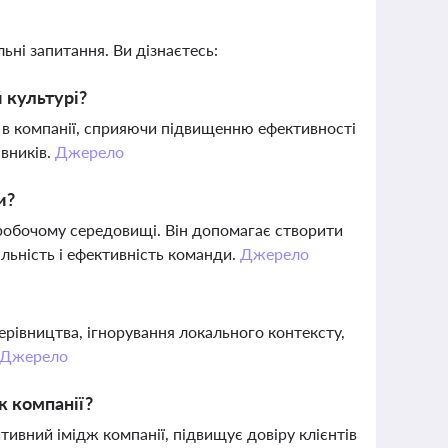
ьні запитання. Ви дізнаєтесь:
й культурі?
 в компанії, сприяючи підвищенню ефективності
івників.
Джерело
и?
у робочому середовищі. Він допомагає створити
льність і ефективність команди.
Джерело
ерівництва, ігнорування локального контексту,
Джерело
ж компанії?
ивний імідж компанії, підвищує довіру клієнтів