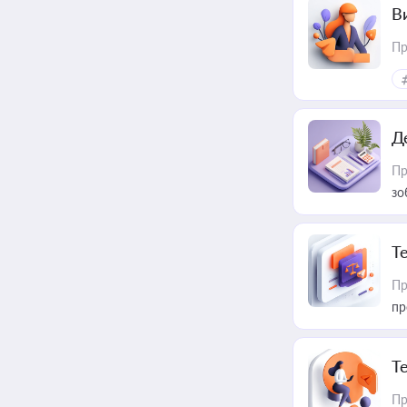
В
Пр
Д
Пр
зо
T
Пр
пр
T
Пр