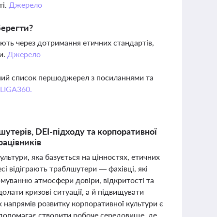
ті.
Джерело
берегти?
ігають через дотримання етичних стандартів,
и.
Джерело
вний список першоджерел з посиланнями та
 LIGA360.
шутерів, DEI-підходу та корпоративної
рацівників
ультури, яка базується на цінностях, етичних
сі відіграють траблшутери — фахівці, які
рмуванню атмосфери довіри, відкритості та
долати кризові ситуації, а й підвищувати
х напрямів розвитку корпоративної культури є
й допомагає створити робоче середовище, де