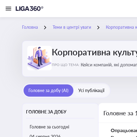
Головна
Теми в центрі уваги
Корпоративна к
Корпоративна культу
Кейси компаній, які допомаг
ПРО ЩО ТЕМА:
змінюваного бізнес-середо
Головне за добу (AI)
Усі публікації
ГОЛОВНЕ ЗА ДОБУ
Головне за 
Головне за сьогодні
Опрацьова
04 серпня 2026