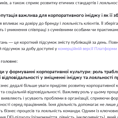
ників, а також сприяє розвитку етичних стандартів і лояльнос
путація важлива для корпоративного іміджу і як її з
я впливає на довіру до бренду і лояльність клієнтів. Її збер
ть і уникнення співпраці з сумнівними особами чи практикам
тань — це короткий підсумок змісту публікацій за день. По
 підсумок за добу доступні у
комерційній версії Платформи
 головне:
ди у формуванні корпоративної культури: роль трабл
ї відповідальності у зміцненні іміджу та лояльності п
знес дедалі більше уваги приділяє розвитку корпоративної к
та соціальній відповідальності. Важливу роль у цьому проце
 виявляють і усувають проблеми в організації, сприяючи фо
ності серед працівників. Їхня діяльність допомагає не лише 
ь бізнес-процесів та лояльність команди. Одним із ключови
я DEI-підходу (різноманіття, рівність, інклюзивність), яки