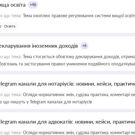
ища освіта
+46
о що тема:
Тема охоплює правове регулювання системи вищої освіти, о
Освіта
екларування іноземних доходів
+6
о що тема:
Тема стосується обов’язку декларування доходів, отрим
бов’язань та застосування правил уникнення подвійного оподаткува
elegram канали для нотаріусів: новини, кейси, практич
о що тема:
Огляди нормативних змін, судова практика, коментарі екс
о що пишуть у Telegram каналах для нотаріусів
elegram канали для адвокатів: новини, кейси, практич
о що тема:
Огляди нормативних змін, судова практика, коментарі екс