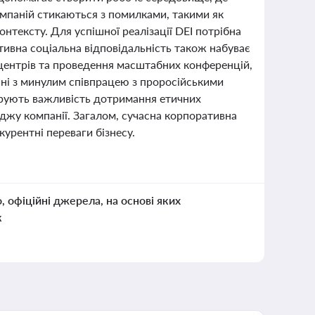
омпаній стикаються з помилками, такими як
нтексту. Для успішної реалізації DEI потрібна
тивна соціальна відповідальність також набуває
центрів та проведення масштабних конференцій,
зані з минулим співпрацею з проросійськими
трують важливість дотримання етичних
джу компанії. Загалом, сучасна корпоративна
курентні переваги бізнесу.
о, офіційні джерела, на основі яких
к