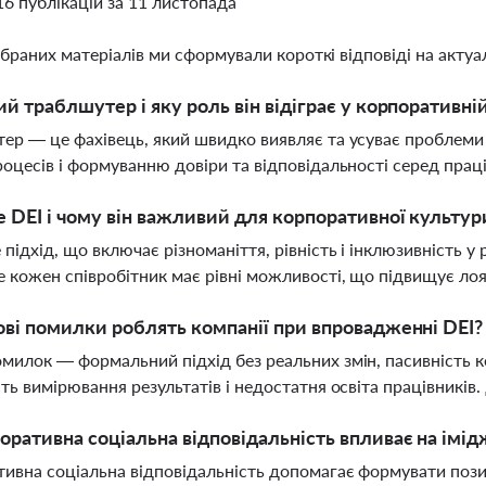
16 публікацій за 11 листопада
ібраних матеріалів ми сформували короткі відповіді на актуал
ий траблшутер і яку роль він відіграє у корпоративні
ер — це фахівець, який швидко виявляє та усуває проблеми
роцесів і формуванню довіри та відповідальності серед прац
 DEI і чому він важливий для корпоративної культур
 підхід, що включає різноманіття, рівність і інклюзивність 
е кожен співробітник має рівні можливості, що підвищує лоя
ові помилки роблять компанії при впровадженні DEI?
милок — формальний підхід без реальних змін, пасивність к
сть вимірювання результатів і недостатня освіта працівників.
оративна соціальна відповідальність впливає на імід
ивна соціальна відповідальність допомагає формувати позит