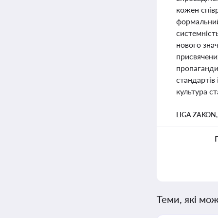
кожен співр
формальний 
системність
нового зна
присвячених
пропаганди
стандартів
культура ст
LIGA ZAKON
Теми, які мож