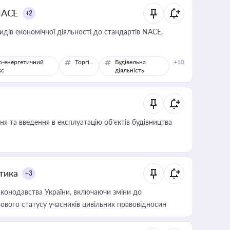
NACE
+2
идів економічної діяльності до стандартів NACE,
о-енергетичний
Торгівля
Будівельна
+10
кс
діяльність
я та введення в експлуатацію об’єктів будівництва
итика
+3
конодавства України, включаючи зміни до
ового статусу учасників цивільних правовідносин