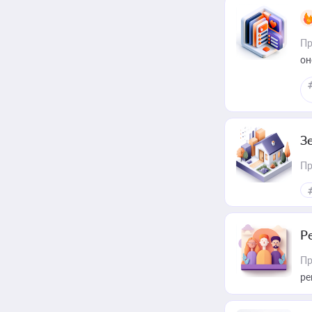
Пр
он
З
Пр
Р
Пр
ре