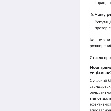
і праців
Чому ре
Репутаці
прозоріс
Кожне з пи
розширений
Стисло про
Нові трен
соціально
Сучасний бі
стандартах 
оперативно
відповідаль
ефективніст
впровадженн