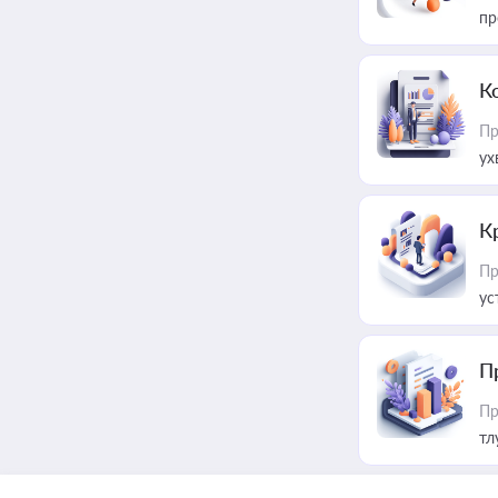
пр
К
Пр
ух
К
Пр
ус
П
Пр
тл