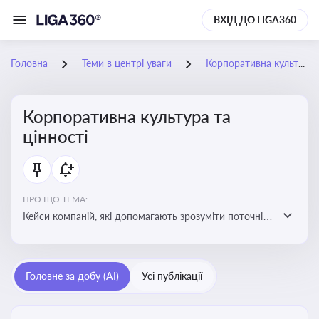
ВХІД ДО LIGA360
Головна
Теми в центрі уваги
Корпоративна культура та цінності
Корпоративна культура та
цінності
ПРО ЩО ТЕМА:
Кейси компаній, які допомагають зрозуміти поточні
тренди та очікування суспільства, що сприяють
адаптації корпоративної стратегії до змінюваного
бізнес-середовища
Головне за добу (AI)
Усі публікації