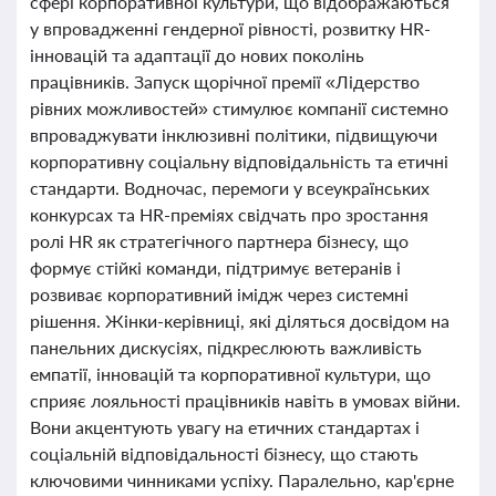
сфері корпоративної культури, що відображаються
у впровадженні гендерної рівності, розвитку HR-
інновацій та адаптації до нових поколінь
працівників. Запуск щорічної премії «Лідерство
рівних можливостей» стимулює компанії системно
впроваджувати інклюзивні політики, підвищуючи
корпоративну соціальну відповідальність та етичні
стандарти. Водночас, перемоги у всеукраїнських
конкурсах та HR-преміях свідчать про зростання
ролі HR як стратегічного партнера бізнесу, що
формує стійкі команди, підтримує ветеранів і
розвиває корпоративний імідж через системні
рішення. Жінки-керівниці, які діляться досвідом на
панельних дискусіях, підкреслюють важливість
емпатії, інновацій та корпоративної культури, що
сприяє лояльності працівників навіть в умовах війни.
Вони акцентують увагу на етичних стандартах і
соціальній відповідальності бізнесу, що стають
ключовими чинниками успіху. Паралельно, кар'єрне