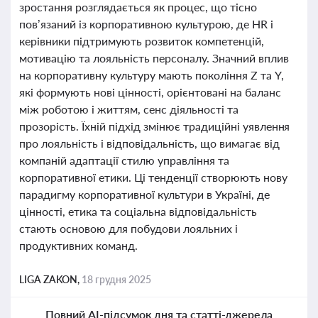
зростання розглядається як процес, що тісно
пов’язаний із корпоративною культурою, де HR і
керівники підтримують розвиток компетенцій,
мотивацію та лояльність персоналу. Значний вплив
на корпоративну культуру мають покоління Z та Y,
які формують нові цінності, орієнтовані на баланс
між роботою і життям, сенс діяльності та
прозорість. Їхній підхід змінює традиційні уявлення
про лояльність і відповідальність, що вимагає від
компаній адаптації стилю управління та
корпоративної етики. Ці тенденції створюють нову
парадигму корпоративної культури в Україні, де
цінності, етика та соціальна відповідальність
стають основою для побудови лояльних і
продуктивних команд.
LIGA ZAKON,
18 грудня 2025
Повний AI-підсумок дня та статті-джерела