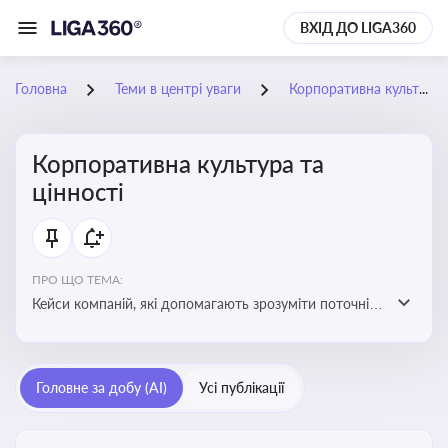
ВХІД ДО LIGA360
Головна
Теми в центрі уваги
Корпоративна культура та цінності
Корпоративна культура та
цінності
ПРО ЩО ТЕМА:
Кейси компаній, які допомагають зрозуміти поточні
тренди та очікування суспільства, що сприяють
адаптації корпоративної стратегії до змінюваного
бізнес-середовища
Головне за добу (AI)
Усі публікації