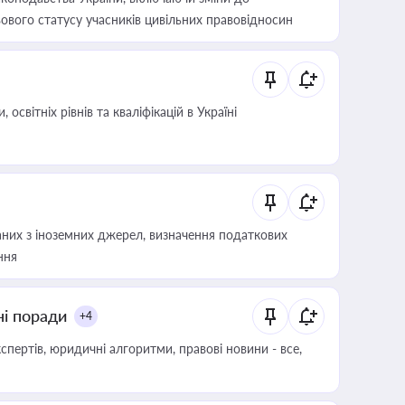
ового статусу учасників цивільних правовідносин
світніх рівнів та кваліфікацій в Україні
аних з іноземних джерел, визначення податкових
ння
ні поради
+4
пертів, юридичні алгоритми, правові новини - все,