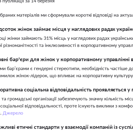
3 публікації за 14 березня
ібраних матеріалів ми сформували короткі відповіді на актуал
дсоток жінок займає місця у наглядових радах україн
оці жінки займають 31% місць у наглядових радах українськ
ї різноманітності та інклюзивності в корпоративному управл
овні бар’єри для жінок у корпоративному управлінні в
и бар’єрами є гендерні стереотипи, необхідність частіше 
омилок жінок-лідерок, що впливає на корпоративну культуру
оративна соціальна відповідальність проявляється у
та громадські організації забезпечують значну кількість м
соціальної відповідальності, проте існують виклики з комфо
й.
Джерело
жливі етичні стандарти у взаємодії компаній із сусп