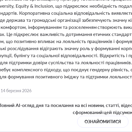
versity, Equity & Inclusion, що підкреслює необхідність по
андартів. Корпоративна соціальна відповідальність виявляє
 де держава та громадські організації забезпечують значну 
 комфортом, інформуванням та розселенням створюють виклик
х. Це підкреслює важливість дотримання етичних стандартів
ом, що позитивно впливає на лояльність працівників і форму
ькі розслідування відіграють значну роль у формуванні кор
упції, булінгу та соціальної відповідальності. Відкритість і
ля підтримки довіри суспільства та лояльності працівників
ребує комплексного підходу, що поєднує гендерну рівність, с
для формування позитивного іміджу та підтримки лояльност
,
14 березня 2026
Повний AI-огляд дня та посилання на всі новини, статті, віде
сформований цей підсумо
ОЗНАЙОМИТИСЯ