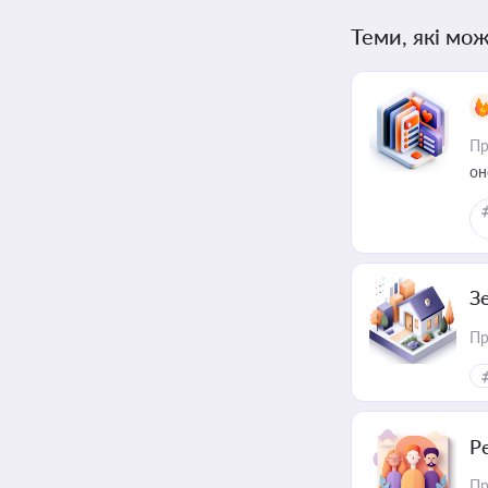
Теми, які мож
Пр
он
З
Пр
Р
Пр