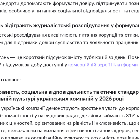
тандарти допомагають формувати довіру, підтримувати пози
ків, особливо у питаннях соціальної відповідальності та генд
ь відіграють журналістські розслідування у формува
тські розслідування висвітлюють питання корупції та етики,
 для підтримки довіри суспільства та лояльності працівник
тань — це короткий підсумок змісту публікацій за день. По
 підсумок за добу доступні у
комерційній версії Платформи
 головне:
івність, соціальна відповідальність та етичні станда
вній культурі українських компаній у 2026 році
 українські компанії демонструють зростання уваги до корп
різноманітності у наглядових радах, де жінки займають 31% 
их цінностей, орієнтованих на рівність і інклюзивність, щ
оте, незважаючи на визнання ефективності жінок-лідерок, г
о впливає на організаційну культуру та лояльність працівни