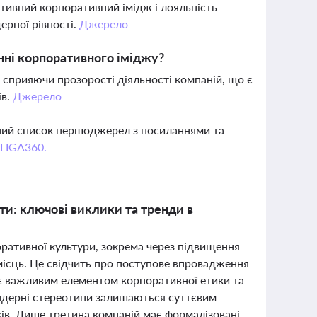
тивний корпоративний імідж і лояльність
ерної рівності.
Джерело
нні корпоративного іміджу?
 сприяючи прозорості діяльності компаній, що є
ів.
Джерело
вний список першоджерел з посиланнями та
 LIGA360.
рти: ключові виклики та тренди в
оративної культури, зокрема через підвищення
місць. Це свідчить про поступове впровадження
о є важливим елементом корпоративної етики та
ендерні стереотипи залишаються суттєвим
ків. Лише третина компаній має формалізовані