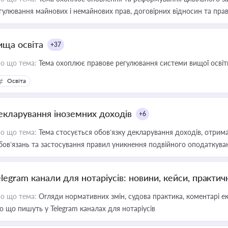
гулювання майнових і немайнових прав, договірних відносин та прав
ища освіта
+37
о що тема:
Тема охоплює правове регулювання системи вищої освіти, о
Освіта
екларування іноземних доходів
+6
о що тема:
Тема стосується обов’язку декларування доходів, отрим
бов’язань та застосування правил уникнення подвійного оподаткува
elegram канали для нотаріусів: новини, кейси, практич
о що тема:
Огляди нормативних змін, судова практика, коментарі екс
о що пишуть у Telegram каналах для нотаріусів