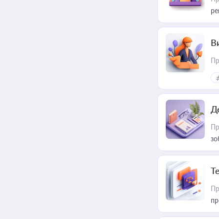
ре
В
Пр
Д
Пр
зо
T
Пр
пр