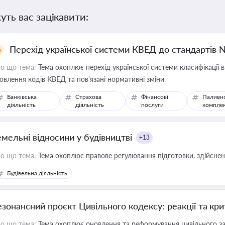
уть вас зацікавити:
Перехід української системи КВЕД до стандартів 
о що тема:
Тема охоплює перехід української системи класифікації в
овлення кодів КВЕД та пов'язані нормативні зміни
Банківська
Страхова
Фінансові
Паливн
діяльність
діяльність
послуги
компле
емельні відносини у будівництві
+13
о що тема:
Тема охоплює правове регулювання підготовки, здійсненн
Будівельна діяльність
езонансний проєкт Цивільного кодексу: реакції та кр
о що тема:
Тема охоплює оновлення та реформування цивільного за