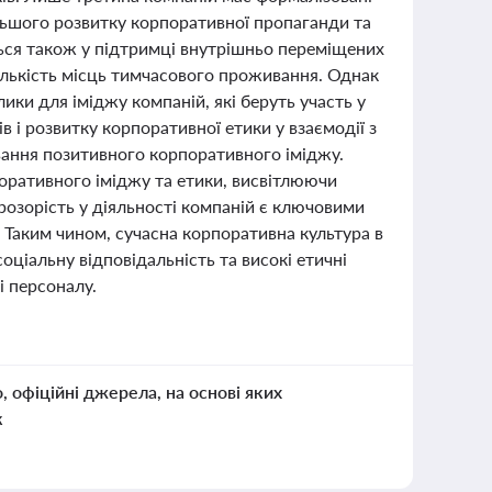
дальшого розвитку корпоративної пропаганди та
ться також у підтримці внутрішньо переміщених
кількість місць тимчасового проживання. Однак
и для іміджу компаній, які беруть участь у
 і розвитку корпоративної етики у взаємодії з
вання позитивного корпоративного іміджу.
поративного іміджу та етики, висвітлюючи
 прозорість у діяльності компаній є ключовими
. Таким чином, сучасна корпоративна культура в
оціальну відповідальність та високі етичні
і персоналу.
о, офіційні джерела, на основі яких
к