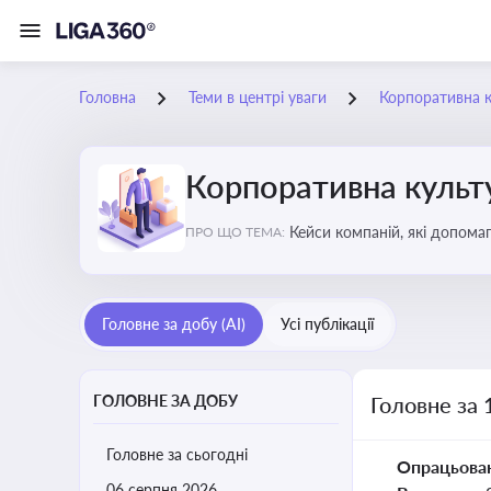
Головна
Теми в центрі уваги
Корпоративна к
Корпоративна культу
Кейси компаній, які допомаг
ПРО ЩО ТЕМА:
змінюваного бізнес-середо
Головне за добу (AI)
Усі публікації
ГОЛОВНЕ ЗА ДОБУ
Головне за 
Головне за сьогодні
Опрацьова
06 серпня 2026