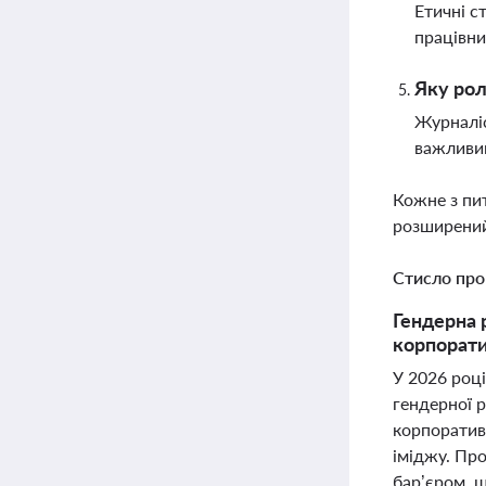
Етичні с
працівни
Яку рол
Журналіс
важливим
Кожне з пи
розширений
Стисло про
Гендерна р
корпорати
У 2026 році
гендерної 
корпоративн
іміджу. Пр
бар’єром, щ