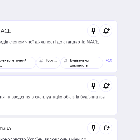
NACE
идів економічної діяльності до стандартів NACE,
о-енергетичний
Торгівля
Будівельна
+10
кс
діяльність
я та введення в експлуатацію об’єктів будівництва
итика
конодавства України, включаючи зміни до