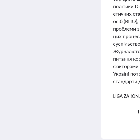
політики Di
етичних ст
осіб (ВПО),
проблеми з
цих процеса
суспільств
Журналістс
питання кор
факторами д
Україні пот
стандарти 
LIGA ZAKON