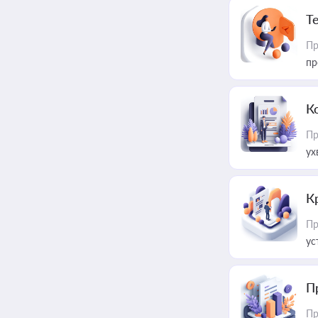
T
Пр
пр
К
Пр
ух
К
Пр
ус
П
Пр