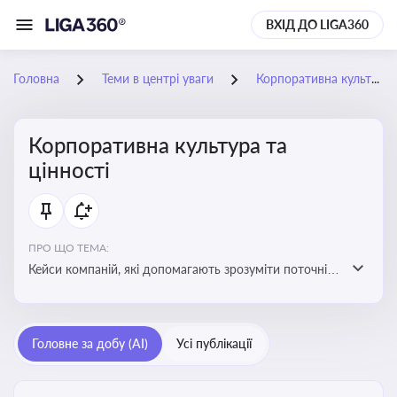
ВХІД ДО LIGA360
Головна
Теми в центрі уваги
Корпоративна культура та цінності
Корпоративна культура та
цінності
ПРО ЩО ТЕМА:
Кейси компаній, які допомагають зрозуміти поточні
тренди та очікування суспільства, що сприяють
адаптації корпоративної стратегії до змінюваного
бізнес-середовища
Головне за добу (AI)
Усі публікації