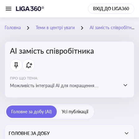
ВХІД ДО LIGA360
Головна
Теми в центрі уваги
АІ замість співробітника
АІ замість співробітника
ПРО ЩО ТЕМА:
Можливість інтеграції АІ для покращення
обслуговування клієнтів, оптимізації робочих процесів
і підвищення конкурентоспроможності на ринку
Головне за добу (AI)
Усі публікації
ГОЛОВНЕ ЗА ДОБУ