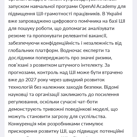
запуском навчальної програми OpenAI Academy для
підвищення ШІ-грамотності працівників. В Україні
вже запроваджено цифрового помічника на базі ШІ
для пошуку роботи, що допомагає аналізувати
резюме та пропонувати релевантні вакансії,
забезпечуючи конфіденційність і незалежність від
глобальних платформ. Водночас експерти та
дослідники попереджають про значні ризики,
пов’язані з розвитком штучного інтелекту. За
прогнозами, контроль над ШІ може бути втрачено
вже до 2027 року через швидкий розвиток
технологій без належних заходів безпеки. Відомі
науковці та організації закликають до посилення
регулювання, оскільки сучасні чат-боти
демонструють тривожні поведінкові моделі, що
можуть становити загрозу для суспільства.
Конкуренція між розробниками стимулює
прискорення розвитку ШІ, що підвищує потенційні