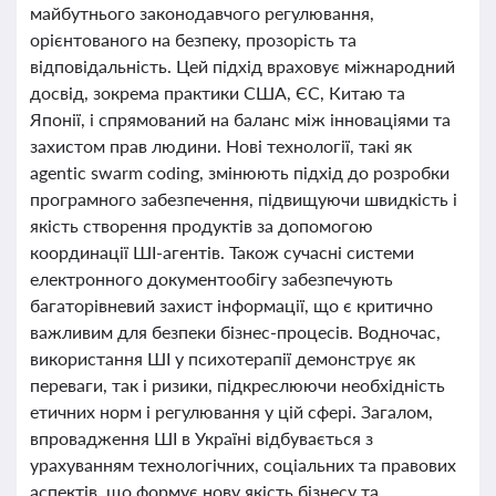
майбутнього законодавчого регулювання,
орієнтованого на безпеку, прозорість та
відповідальність. Цей підхід враховує міжнародний
досвід, зокрема практики США, ЄС, Китаю та
Японії, і спрямований на баланс між інноваціями та
захистом прав людини. Нові технології, такі як
agentic swarm coding, змінюють підхід до розробки
програмного забезпечення, підвищуючи швидкість і
якість створення продуктів за допомогою
координації ШІ-агентів. Також сучасні системи
електронного документообігу забезпечують
багаторівневий захист інформації, що є критично
важливим для безпеки бізнес-процесів. Водночас,
використання ШІ у психотерапії демонструє як
переваги, так і ризики, підкреслюючи необхідність
етичних норм і регулювання у цій сфері. Загалом,
впровадження ШІ в Україні відбувається з
урахуванням технологічних, соціальних та правових
аспектів, що формує нову якість бізнесу та