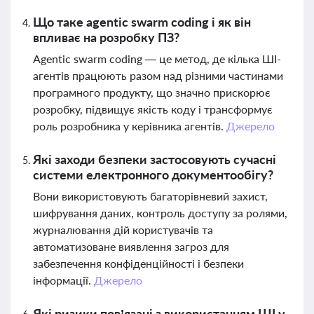
Що таке agentic swarm coding і як він
впливає на розробку ПЗ?
Agentic swarm coding — це метод, де кілька ШІ-
агентів працюють разом над різними частинами
програмного продукту, що значно прискорює
розробку, підвищує якість коду і трансформує
роль розробника у керівника агентів.
Джерело
Які заходи безпеки застосовують сучасні
системи електронного документообігу?
Вони використовують багаторівневий захист,
шифрування даних, контроль доступу за ролями,
журналювання дій користувачів та
автоматизоване виявлення загроз для
забезпечення конфіденційності і безпеки
інформації.
Джерело
Які ризики пов’язані з використанням ШІ у