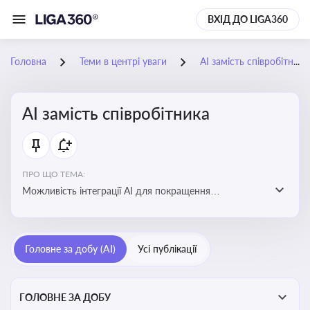
ВХІД ДО LIGA360
Головна
Теми в центрі уваги
АІ замість співробітника
АІ замість співробітника
ПРО ЩО ТЕМА:
Можливість інтеграції АІ для покращення
обслуговування клієнтів, оптимізації робочих процесів
і підвищення конкурентоспроможності на ринку
Головне за добу (AI)
Усі публікації
ГОЛОВНЕ ЗА ДОБУ