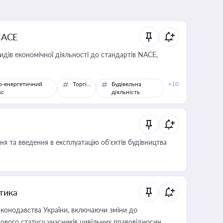
NACE
идів економічної діяльності до стандартів NACE,
о-енергетичний
Торгівля
Будівельна
+10
кс
діяльність
я та введення в експлуатацію об’єктів будівництва
итика
конодавства України, включаючи зміни до
ового статусу учасників цивільних правовідносин