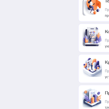
T
Пр
пр
К
Пр
ух
К
Пр
ус
П
Пр
тл