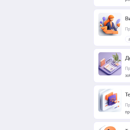
В
Пр
Д
Пр
зо
T
Пр
пр