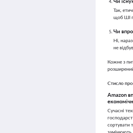
Чи існу
Так, ети
щоб ШІ п
Чи впро
Ні, нара
не відбу
Кожне з пи
розширений
Стисло про
Amazon вп
економічн
Сучасні тех
господарст
сортувати 
замінюють 