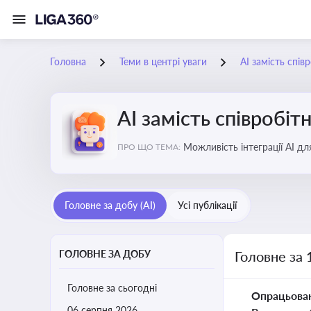
Головна
Теми в центрі уваги
АІ замість спів
АІ замість співробіт
Можливість інтеграції АІ д
ПРО ЩО ТЕМА:
ринку
Головне за добу (AI)
Усі публікації
ГОЛОВНЕ ЗА ДОБУ
Головне за 
Головне за сьогодні
Опрацьова
06 серпня 2026