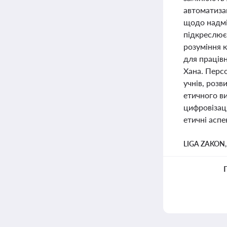
автоматизац
щодо надмір
підкреслює,
розуміння к
для працівн
Хана. Перс
учнів, розв
етичного ви
цифровізаці
етичні аспе
LIGA ZAKON