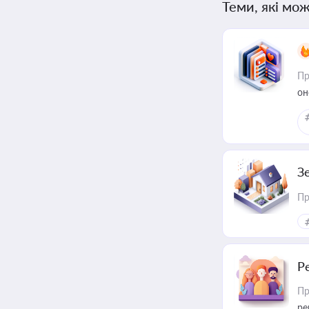
Теми, які мож
Пр
он
З
Пр
Р
Пр
ре