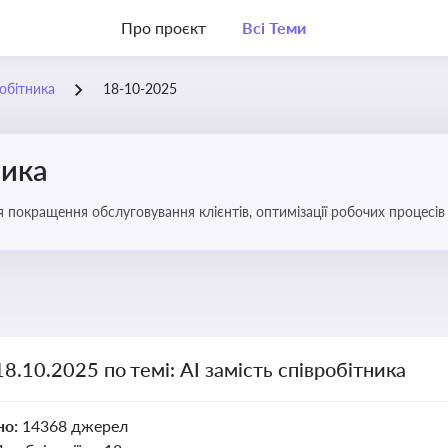
Про проєкт
Всі Теми
робітника
18-10-2025
ника
ля покращення обслуговування клієнтів, оптимізації робочих процес
18.10.2025 по темі: АІ замість співробітника
но:
14368 джерел