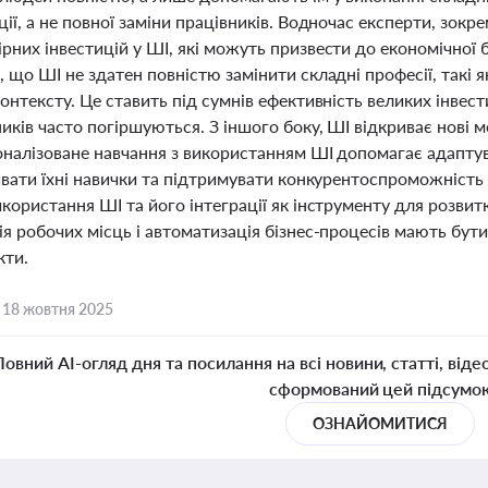
ії, а не повної заміни працівників. Водночас експерти, зо
них інвестицій у ШІ, які можуть призвести до економічної б
 що ШІ не здатен повністю замінити складні професії, такі я
онтексту. Це ставить під сумнів ефективність великих інвести
иків часто погіршуються. З іншого боку, ШІ відкриває нові м
оналізоване навчання з використанням ШІ допомагає адаптува
ивати їхні навички та підтримувати конкурентоспроможність
користання ШІ та його інтеграції як інструменту для розвитк
я робочих місць і автоматизація бізнес-процесів мають бут
кти.
,
18 жовтня 2025
Повний AI-огляд дня та посилання на всі новини, статті, віде
сформований цей підсумо
ОЗНАЙОМИТИСЯ