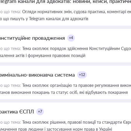
elegram канали для адвокатів: новини, кейси, практич
о що тема:
Огляди нормативних змін, судова практика, коментарі екс
о що пишуть у Telegram каналах для адвокатів
онституційне провадження
+4
о що тема:
Тема охоплює порядок здійснення Конституційним Судом
валення актів і формування правових позицій
римінально-виконавча система
+12
о що тема:
Тема охоплює організацію та правове регулювання викона
танов виконання покарань та статус осіб, які відбувають покарання
рактика ЄСПЛ
+7
о що тема:
Тема охоплює рішення, правові позиції та стандарти Євр
умачення прав людини і застосування норм права в Україні