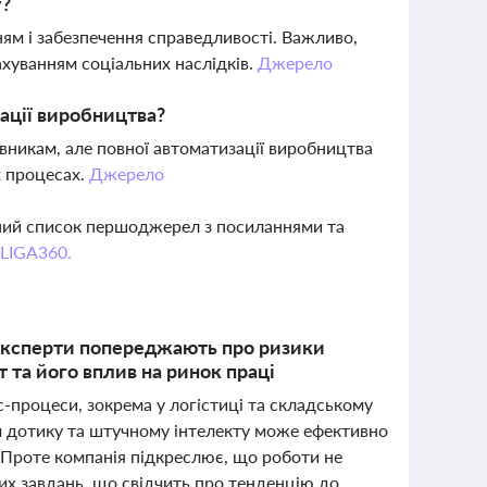
у?
ям і забезпечення справедливості. Важливо,
ахуванням соціальних наслідків.
Джерело
ації виробництва?
івникам, але повної автоматизації виробництва
х процесах.
Джерело
вний список першоджерел з посиланнями та
 LIGA360.
а експерти попереджають про ризики
т та його вплив на ринок праці
с-процеси, зокрема у логістиці та складському
м дотику та штучному інтелекту може ефективно
 Проте компанія підкреслює, що роботи не
их завдань, що свідчить про тенденцію до