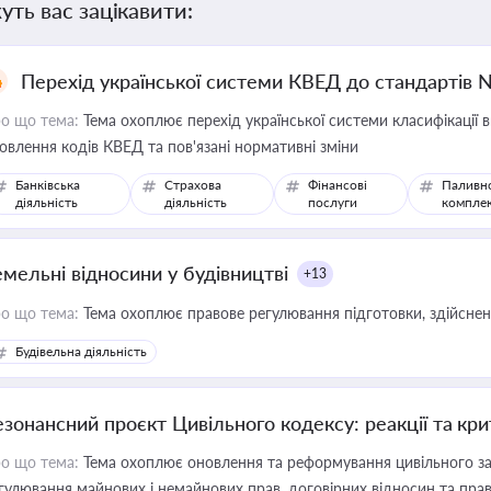
уть вас зацікавити:
Перехід української системи КВЕД до стандартів 
о що тема:
Тема охоплює перехід української системи класифікації в
овлення кодів КВЕД та пов'язані нормативні зміни
Банківська
Страхова
Фінансові
Паливн
діяльність
діяльність
послуги
компле
емельні відносини у будівництві
+13
о що тема:
Тема охоплює правове регулювання підготовки, здійсненн
Будівельна діяльність
езонансний проєкт Цивільного кодексу: реакції та кр
о що тема:
Тема охоплює оновлення та реформування цивільного за
гулювання майнових і немайнових прав, договірних відносин та прав