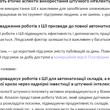
ють етичні аспекти використання штучного інтелект
чне використання ШІ є важливим для запобігання зловживанн
рацював як інструмент підтримки людини, а не заміни, з ур
вадження роботів з ШІ призведе до повної автоматиз
зі роботи з ШІ підвищують ефективність і допомагають прац
вається. Людський фактор залишається важливим у багатьо
тань — це короткий підсумок змісту публікацій за день. По
 підсумок за добу доступні у
комерційній версії Платформи
 головне:
роваджує роботів з ШІ для автоматизації складів, 
ої кризи через надмірні інвестиції в штучний інтелек
нології штучного інтелекту активно впроваджуються у бізне
ві. Amazon представив робота Vulcan, який завдяки датчика
та розкладати посилки, підвищуючи продуктивність складів.
людей повністю, а лише допомагають їм у виконанні складн