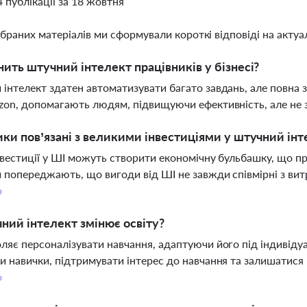
4 публікації за 18 жовтня
ібраних матеріалів ми сформували короткі відповіді на актуал
нить штучний інтелект працівників у бізнесі?
інтелект здатен автоматизувати багато завдань, але повна з
zon, допомагають людям, підвищуючи ефективність, але не 
ики пов’язані з великими інвестиціями у штучний ін
нвестиції у ШІ можуть створити економічну бульбашку, що пр
 попереджають, що вигоди від ШІ не завжди співмірні з ви
о
ний інтелект змінює освіту?
ляє персоналізувати навчання, адаптуючи його під індивіду
и навички, підтримувати інтерес до навчання та залишатис
о