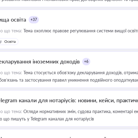
ища освіта
+37
о що тема:
Тема охоплює правове регулювання системи вищої освіти, о
Освіта
екларування іноземних доходів
+6
о що тема:
Тема стосується обов’язку декларування доходів, отрим
бов’язань та застосування правил уникнення подвійного оподаткува
elegram канали для нотаріусів: новини, кейси, практич
о що тема:
Огляди нормативних змін, судова практика, коментарі екс
о що пишуть у Telegram каналах для нотаріусів