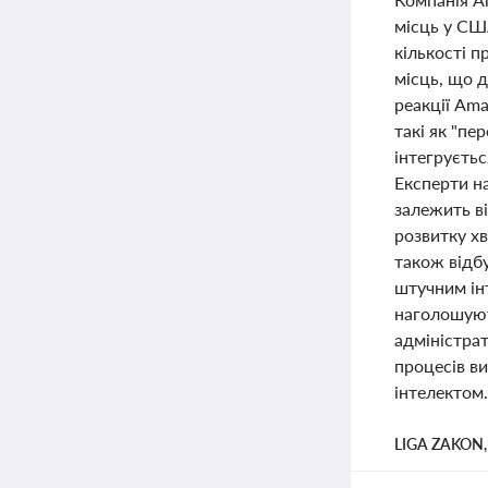
місць у СШ
кількості п
місць, що д
реакції Ama
такі як "пе
інтегруєтьс
Експерти н
залежить ві
розвитку х
також відб
штучним ін
наголошуют
адміністра
процесів ви
інтелектом.
LIGA ZAKON