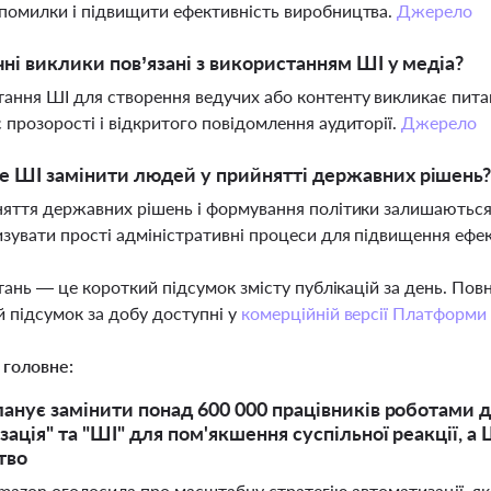
помилки і підвищити ефективність виробництва.
Джерело
чні виклики пов’язані з використанням ШІ у медіа?
ання ШІ для створення ведучих або контенту викликає питан
 прозорості і відкритого повідомлення аудиторії.
Джерело
 ШІ замінити людей у прийнятті державних рішень
няття державних рішень і формування політики залишаютьс
зувати прості адміністративні процеси для підвищення ефе
тань — це короткий підсумок змісту публікацій за день. По
 підсумок за добу доступні у
комерційній версії Платформи
 головне:
анує замінити понад 600 000 працівників роботами д
ація" та "ШІ" для пом'якшення суспільної реакції, а Ш
тво
mazon оголосила про масштабну стратегію автоматизації, як