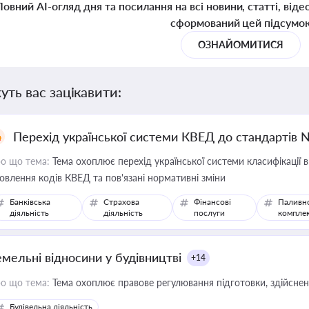
Повний AI-огляд дня та посилання на всі новини, статті, віде
сформований цей підсумо
ОЗНАЙОМИТИСЯ
уть вас зацікавити:
Перехід української системи КВЕД до стандартів 
о що тема:
Тема охоплює перехід української системи класифікації в
овлення кодів КВЕД та пов'язані нормативні зміни
Банківська
Страхова
Фінансові
Паливн
діяльність
діяльність
послуги
компле
емельні відносини у будівництві
+14
о що тема:
Тема охоплює правове регулювання підготовки, здійсненн
Будівельна діяльність