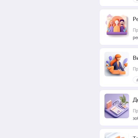
Р
Пр
ре
В
Пр
Д
Пр
зо