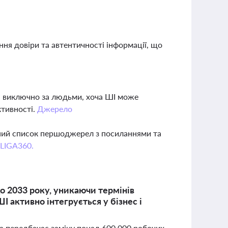
ня довіри та автентичності інформації, що
?
я виключно за людьми, хоча ШІ може
ктивності.
Джерело
вний список першоджерел з посиланнями та
 LIGA360.
о 2033 року, уникаючи термінів
І активно інтегрується у бізнес і
а передбачає заміну понад 600 000 робочих