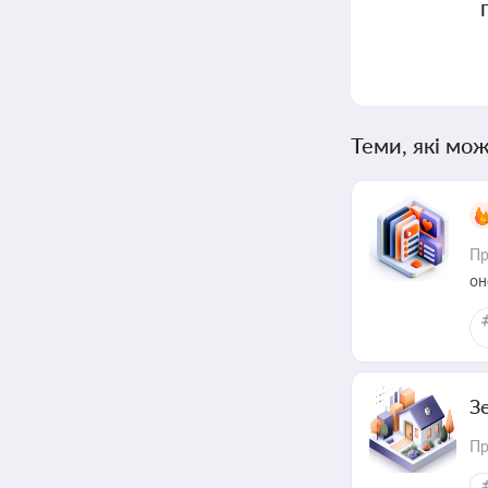
Теми, які мож
Пр
он
З
Пр