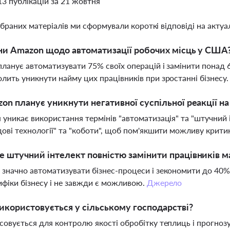
13 публікацій за 21 жовтня
ібраних матеріалів ми сформували короткі відповіді на актуал
ни Amazon щодо автоматизації робочих місць у США
ланує автоматизувати 75% своїх операцій і замінити понад 
лить уникнути найму цих працівників при зростанні бізнесу
on планує уникнути негативної суспільної реакції н
 уникає використання термінів "автоматизація" та "штучний і
дові технології" та "коботи", щоб пом'якшити можливу крити
 штучний інтелект повністю замінити працівників ма
значно автоматизувати бізнес-процеси і зекономити до 40% 
ифіки бізнесу і не завжди є можливою.
Джерело
икористовується у сільському господарстві?
совується для контролю якості обробітку теплиць і прогноз