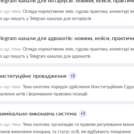
elegram канали для нотаріусів: новини, кейси, практич
о що тема:
Огляди нормативних змін, судова практика, коментарі екс
о що пишуть у Telegram каналах для нотаріусів
elegram канали для адвокатів: новини, кейси, практич
о що тема:
Огляди нормативних змін, судова практика, коментарі екс
о що пишуть у Telegram каналах для адвокатів
онституційне провадження
+2
о що тема:
Тема охоплює порядок здійснення Конституційним Судом
валення актів і формування правових позицій
римінально-виконавча система
+3
о що тема:
Тема охоплює організацію та правове регулювання викона
танов виконання покарань та статус осіб, які відбувають покарання