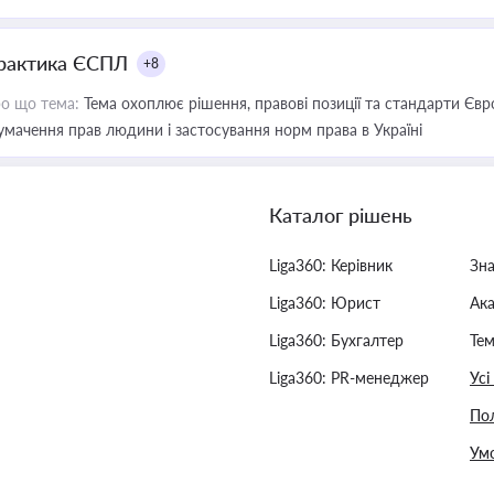
рактика ЄСПЛ
+8
о що тема:
Тема охоплює рішення, правові позиції та стандарти Євр
умачення прав людини і застосування норм права в Україні
Каталог рішень
Liga360: Керівник
Зн
Liga360: Юрист
Ак
Liga360: Бухгалтер
Тем
Liga360: PR-менеджер
Усі
Пол
Умо