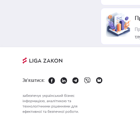
П
Пр
тл
Зв'язатися:
забезпечує український бізнес
інформацією, аналітикою та
технологічними рішеннями для
ефективної та безпечної роботи.