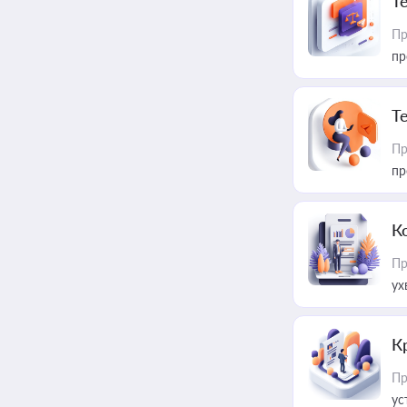
T
Пр
пр
T
Пр
пр
К
Пр
ух
К
Пр
ус