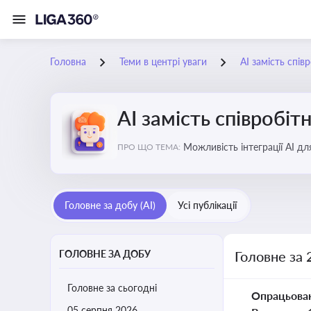
Головна
Теми в центрі уваги
АІ замість спів
АІ замість співробіт
Можливість інтеграції АІ д
ПРО ЩО ТЕМА:
ринку
Головне за добу (AI)
Усі публікації
ГОЛОВНЕ ЗА ДОБУ
Головне за 
Головне за сьогодні
Опрацьова
05 серпня 2026