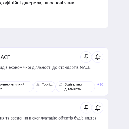
о, офіційні джерела, на основі яких
к
NACE
идів економічної діяльності до стандартів NACE,
о-енергетичний
Торгівля
Будівельна
+10
кс
діяльність
я та введення в експлуатацію об’єктів будівництва