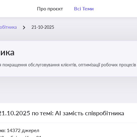
Про проєкт
Всі Теми
робітника
21-10-2025
ника
ля покращення обслуговування клієнтів, оптимізації робочих процес
21.10.2025 по темі: АІ замість співробітника
но:
14372 джерел