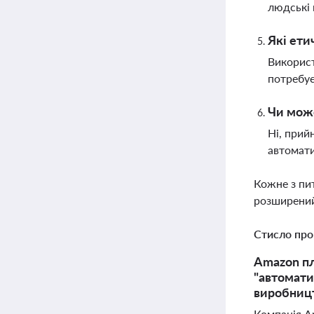
людські 
Які ети
Використ
потребує
Чи може
Ні, прий
автомати
Кожне з пи
розширений
Стисло про
Amazon пл
"автоматиз
виробниц
Компанія A