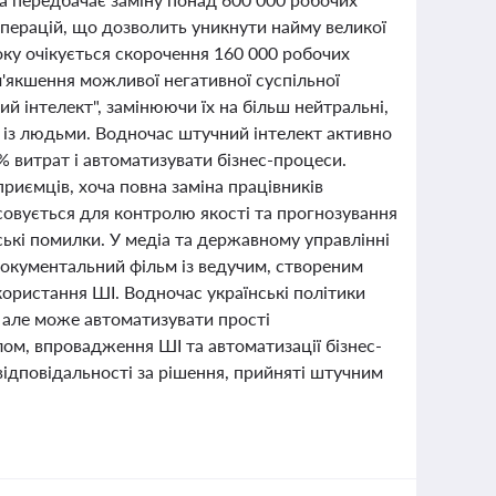
перацій, що дозволить уникнути найму великої
року очікується скорочення 160 000 робочих
м'якшення можливої негативної суспільної
й інтелект", замінюючи їх на більш нейтральні,
м із людьми. Водночас штучний інтелект активно
% витрат і автоматизувати бізнес-процеси.
иємців, хоча повна заміна працівників
осовується для контролю якості та прогнозування
ькі помилки. У медіа та державному управлінні
документальний фільм із ведучим, створеним
користання ШІ. Водночас українські політики
 але може автоматизувати прості
ом, впровадження ШІ та автоматизації бізнес-
відповідальності за рішення, прийняті штучним