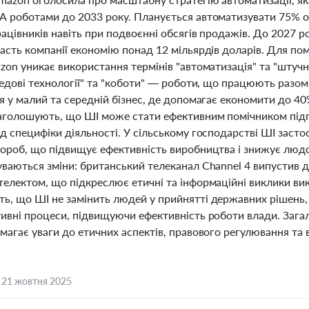
А роботами до 2033 року. Планується автоматизувати 75% о
рацівників навіть при подвоєнні обсягів продажів. До 2027 
асть компанії економію понад 12 мільярдів доларів. Для по
zon уникає використання термінів "автоматизація" та "штучни
редові технології" та "коботи" — роботи, що працюють разо
я у малий та середній бізнес, де допомагає економити до 40
аголошують, що ШІ може стати ефективним помічником підпр
д специфіки діяльності. У сільському господарстві ШІ заст
вороб, що підвищує ефективність виробництва і знижує людс
уваються зміни: британський телеканал Channel 4 випустив 
телектом, що підкреслює етичні та інформаційні виклики ви
ь, що ШІ не замінить людей у прийнятті державних рішень,
тивні процеси, підвищуючи ефективність роботи влади. Загал
магає уваги до етичних аспектів, правового регулювання та 
,
21 жовтня 2025