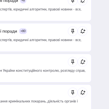
ні поради
+6
пертів, юридичні алгоритми, правові новини - все,
ні поради
+80
пертів, юридичні алгоритми, правові новини - все,
 України конституційного контролю, розгляду справ,
ння кримінальних покарань, діяльність органів і