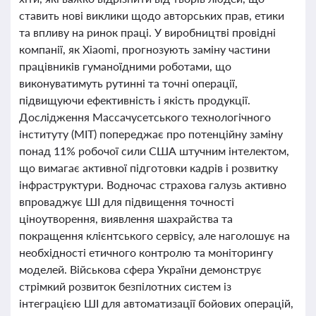
ставить нові виклики щодо авторських прав, етики
та впливу на ринок праці. У виробництві провідні
компанії, як Xiaomi, прогнозують заміну частини
працівників гуманоїдними роботами, що
виконуватимуть рутинні та точні операції,
підвищуючи ефективність і якість продукції.
Дослідження Массачусетського технологічного
інституту (MIT) попереджає про потенційну заміну
понад 11% робочої сили США штучним інтелектом,
що вимагає активної підготовки кадрів і розвитку
інфраструктури. Водночас страхова галузь активно
впроваджує ШІ для підвищення точності
ціноутворення, виявлення шахрайства та
покращення клієнтського сервісу, але наголошує на
необхідності етичного контролю та моніторингу
моделей. Військова сфера України демонструє
стрімкий розвиток безпілотних систем із
інтеграцією ШІ для автоматизації бойових операцій,