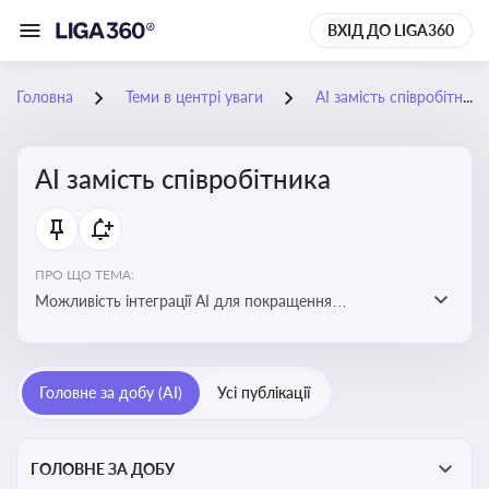
ВХІД ДО LIGA360
Головна
Теми в центрі уваги
АІ замість співробітника
АІ замість співробітника
ПРО ЩО ТЕМА:
Можливість інтеграції АІ для покращення
обслуговування клієнтів, оптимізації робочих процесів
і підвищення конкурентоспроможності на ринку
Головне за добу (AI)
Усі публікації
ГОЛОВНЕ ЗА ДОБУ