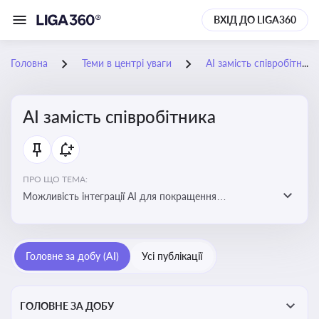
ВХІД ДО LIGA360
Головна
Теми в центрі уваги
АІ замість співробітника
АІ замість співробітника
ПРО ЩО ТЕМА:
Можливість інтеграції АІ для покращення
обслуговування клієнтів, оптимізації робочих процесів
і підвищення конкурентоспроможності на ринку
Головне за добу (AI)
Усі публікації
ГОЛОВНЕ ЗА ДОБУ