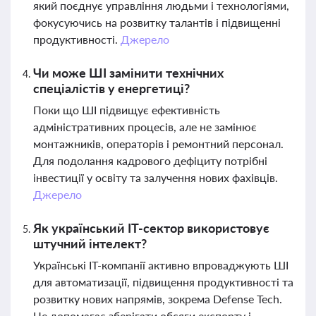
який поєднує управління людьми і технологіями,
фокусуючись на розвитку талантів і підвищенні
продуктивності.
Джерело
Чи може ШІ замінити технічних
спеціалістів у енергетиці?
Поки що ШІ підвищує ефективність
адміністративних процесів, але не замінює
монтажників, операторів і ремонтний персонал.
Для подолання кадрового дефіциту потрібні
інвестиції у освіту та залучення нових фахівців.
Джерело
Як український IT-сектор використовує
штучний інтелект?
Українські IT-компанії активно впроваджують ШІ
для автоматизації, підвищення продуктивності та
розвитку нових напрямів, зокрема Defense Tech.
Це допомагає зберігати обсяги експорту і