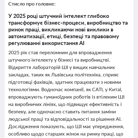
Стисло про головне:
У 2025 році штучний інтелект глибоко
трансформує бізнес-процеси, виробництво та
ринок праці, викликаючи нові виклики в
автоматизації, етиці, безпеці та правовому
регулюванні використання АІ
2025 рік став переломним для впровадження
штучного інтелекту у бізнесі та виробництві.
Відкриття лабораторій ШІ у вищих навчальних
закладах, таких як Львівська політехніка, сприяє
підготовці фахівців, здатних працювати з новими
технологіями. Водночас компанії, як CATL у Китаї,
впроваджують гуманоїдних роботів із втіленим ШІ
на виробничих лініях, що підвищує ефективність і
безпеку, але одночасно ставить питання заміни
людської праці та відповідальності за рішення АІ.
Дослідження показують, що ШІ має упередження,
особливо щодо старших жінок на ринку праці, що