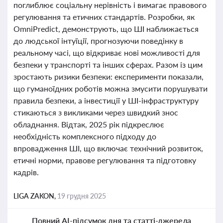
поглиблює соціальну нерівність і вимагає правового
регулювання та етичних стандартів. Розробки, як
OmniPredict, демонструють, що ШІ наближається
до людської інтуїції, прогнозуючи поведінку в
реальному часі, що відкриває нові можливості для
безпеки у транспорті та інших сферах. Разом із цим
зростають ризики безпеки: експерименти показали,
що гуманоїдних роботів можна змусити порушувати
правила безпеки, а інвестиції у ШІ-інфраструктуру
стикаються з викликами через швидкий знос
обладнання. Відтак, 2025 рік підкреслює
необхідність комплексного підходу до
впровадження ШІ, що включає технічний розвиток,
етичні норми, правове регулювання та підготовку
кадрів.
LIGA ZAKON,
19 грудня 2025
Повний AI-підсумок дня та статті-джерела