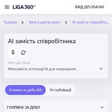
ВХІД ДО LIGA360
Головна
Теми в центрі уваги
АІ замість співробітника
АІ замість співробітника
ПРО ЩО ТЕМА:
Можливість інтеграції АІ для покращення
обслуговування клієнтів, оптимізації робочих процесів
і підвищення конкурентоспроможності на ринку
Головне за добу (AI)
Усі публікації
ГОЛОВНЕ ЗА ДОБУ