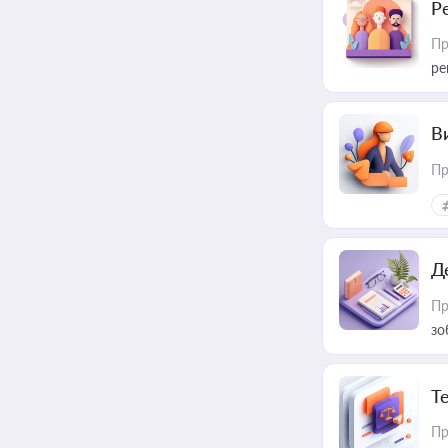
Р
Пр
ре
В
Пр
Д
Пр
зо
T
Пр