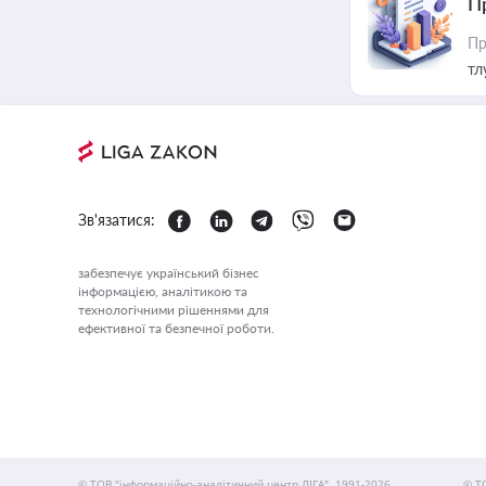
П
Пр
тл
Зв'язатися:
забезпечує український бізнес
інформацією, аналітикою та
технологічними рішеннями для
ефективної та безпечної роботи.
© ТОВ "інформаційно-аналітичний центр ЛІГА", 1991-2026.
© Т