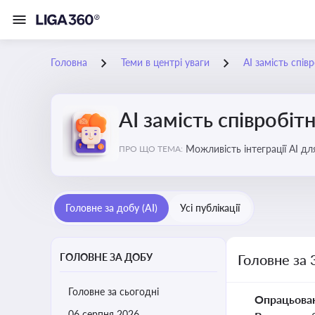
Головна
Теми в центрі уваги
АІ замість спів
АІ замість співробіт
Можливість інтеграції АІ д
ПРО ЩО ТЕМА:
ринку
Головне за добу (AI)
Усі публікації
ГОЛОВНЕ ЗА ДОБУ
Головне за 
Головне за сьогодні
Опрацьова
06 серпня 2026