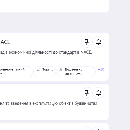
NACE
идів економічної діяльності до стандартів NACE,
о-енергетичний
Торгівля
Будівельна
+10
кс
діяльність
я та введення в експлуатацію об’єктів будівництва