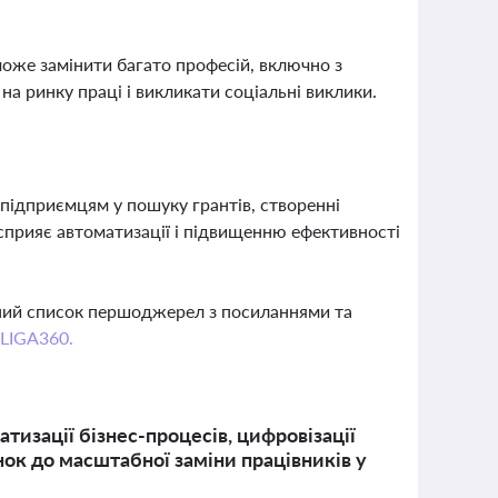
може замінити багато професій, включно з
а ринку праці і викликати соціальні виклики.
 підприємцям у пошуку грантів, створенні
о сприяє автоматизації і підвищенню ефективності
вний список першоджерел з посиланнями та
 LIGA360.
изації бізнес-процесів, цифровізації
нок до масштабної заміни працівників у