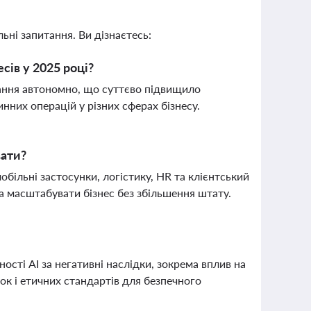
ьні запитання. Ви дізнаєтесь:
сів у 2025 році?
дання автономно, що суттєво підвищило
нних операцій у різних сферах бізнесу.
вати?
мобільні застосунки, логістику, HR та клієнтський
а масштабувати бізнес без збільшення штату.
ості AI за негативні наслідки, зокрема вплив на
мок і етичних стандартів для безпечного