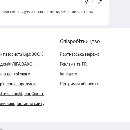
опейського суду з прав людини, які впливають на
Співробітництво
айти юриста Liga:BOOK
Партнерська мережа
адемія ЛІГА:ЗАКОН
Реклама та PR
и в центрі уваги
Контакти
 рішення і продукти
Підтримка абонентів
ітика конфіденційності
ви використання сайту
26.