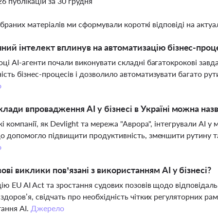
26 публікацій за 30 грудня
ібраних матеріалів ми сформували короткі відповіді на актуал
ний інтелект вплинув на автоматизацію бізнес-проце
оці AI-агенти почали виконувати складні багатокрокові зав
ість бізнес-процесів і дозволило автоматизувати багато рути
о
клади впровадження AI у бізнесі в Україні можна наз
кі компанії, як Devlight та мережа "Аврора", інтегрували AI у 
що допомогло підвищити продуктивність, зменшити рутину т
о
вові виклики пов’язані з використанням AI у бізнесі?
дію EU AI Act та зростання судових позовів щодо відповідальн
 здоров’я, свідчать про необхідність чітких регуляторних ра
ання AI.
Джерело