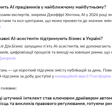
нить AI працівників у найближчому майбутньому?
озами експертів, зокрема Джеффрі Хінтона, AI у 2026 році з
стами та кол-центрами, що може призвести до значних змін н
о
авні AI-асистенти підтримують бізнес в Україні?
лі Дія.Бізнес запущено п’ять AI-асистентів, які допомагають
ланів, цифровізації процесів та виході на зовнішні ринки, щ
Джерело
тань — це короткий підсумок змісту публікацій за день. По
 підсумок за добу доступні у
комерційній версії Платформи
 головне:
ці штучний інтелект став ключовим драйвером автомат
ісць та викликів правового регулювання, готуючи ри