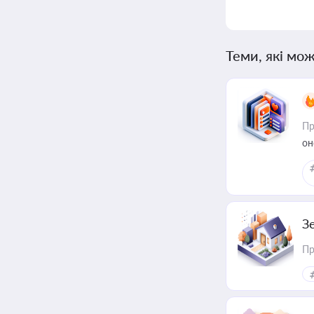
Теми, які мож
Пр
он
З
Пр