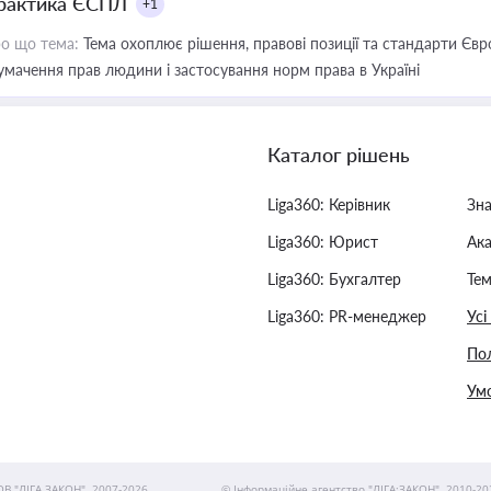
рактика ЄСПЛ
+1
о що тема:
Тема охоплює рішення, правові позиції та стандарти Євр
умачення прав людини і застосування норм права в Україні
Каталог рішень
Liga360: Керівник
Зн
Liga360: Юрист
Ак
Liga360: Бухгалтер
Тем
Liga360: PR-менеджер
Усі
Пол
Умо
ОВ "ЛІГА ЗАКОН", 2007-2026.
© Інформаційне агентство "ЛІГА:ЗАКОН", 2010-20