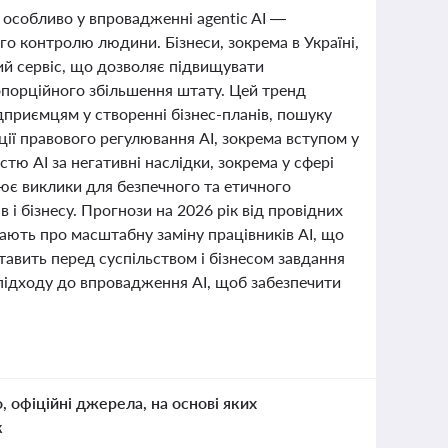
 особливо у впровадженні agentic AI —
го контролю людини. Бізнеси, зокрема в Україні,
кий сервіс, що дозволяє підвищувати
опорційного збільшення штату. Цей тренд
приємцям у створенні бізнес-планів, пошуку
ації правового регулювання AI, зокрема вступом у
істю AI за негативні наслідки, зокрема у сфері
рює виклики для безпечного та етичного
і бізнесу. Прогнози на 2026 рік від провідних
ають про масштабну заміну працівників AI, що
ставить перед суспільством і бізнесом завдання
 підходу до впровадження AI, щоб забезпечити
о, офіційні джерела, на основі яких
к