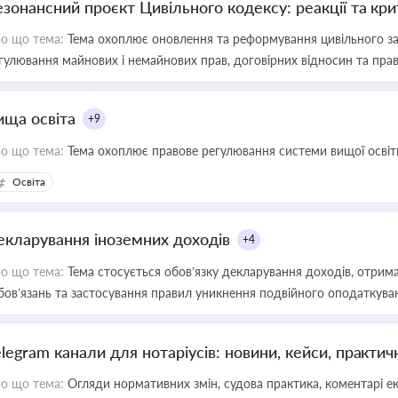
езонансний проєкт Цивільного кодексу: реакції та кр
о що тема:
Тема охоплює оновлення та реформування цивільного за
гулювання майнових і немайнових прав, договірних відносин та прав
ища освіта
+9
о що тема:
Тема охоплює правове регулювання системи вищої освіти, о
Освіта
екларування іноземних доходів
+4
о що тема:
Тема стосується обов’язку декларування доходів, отрим
бов’язань та застосування правил уникнення подвійного оподаткува
elegram канали для нотаріусів: новини, кейси, практич
о що тема:
Огляди нормативних змін, судова практика, коментарі екс