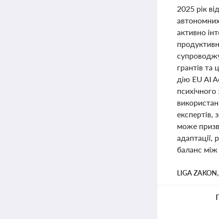
2025 рік ві
автономних 
активно інт
продуктивн
супроводжу
грантів та 
дію EU AI A
психічного 
використанн
експертів,
може призве
адаптації,
баланс між
LIGA ZAKON