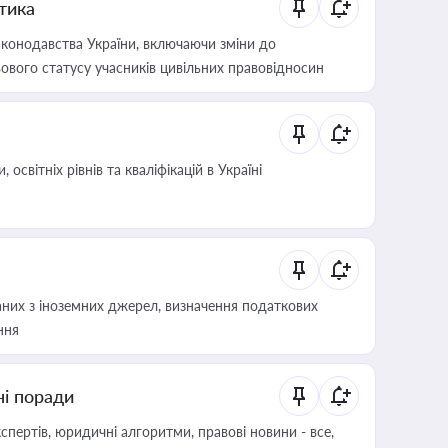
итика
конодавства України, включаючи зміни до
ового статусу учасників цивільних правовідносин
світніх рівнів та кваліфікацій в Україні
аних з іноземних джерел, визначення податкових
ння
ні поради
пертів, юридичні алгоритми, правові новини - все,