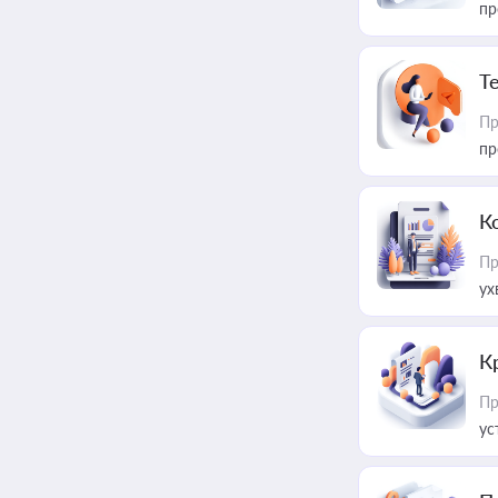
пр
T
Пр
пр
К
Пр
ух
К
Пр
ус