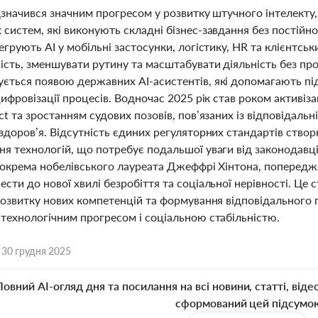
дзначився значним прогресом у розвитку штучного інтелекту,
систем, які виконують складні бізнес-завдання без постійно
егрують AI у мобільні застосунки, логістику, HR та клієнтсь
ість, зменшувати рутину та масштабувати діяльність без пр
ється появою державних AI-асистентів, які допомагають під
цифровізації процесів. Водночас 2025 рік став роком активіз
ct та зростанням судових позовів, пов’язаних із відповідальн
здоров’я. Відсутність єдиних регуляторних стандартів ство
я технологій, що потребує подальшої уваги від законодавців 
 зокрема нобелівського лауреата Джеффрі Хінтона, попередж
сти до нової хвилі безробіття та соціальної нерівності. Це 
 розвитку нових компетенцій та формування відповідального
 технологічним прогресом і соціальною стабільністю.
,
30 грудня 2025
Повний AI-огляд дня та посилання на всі новини, статті, віде
сформований цей підсумо