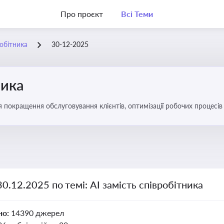
Про проєкт
Всі Теми
робітника
30-12-2025
ника
ля покращення обслуговування клієнтів, оптимізації робочих процес
30.12.2025 по темі: АІ замість співробітника
но:
14390 джерел