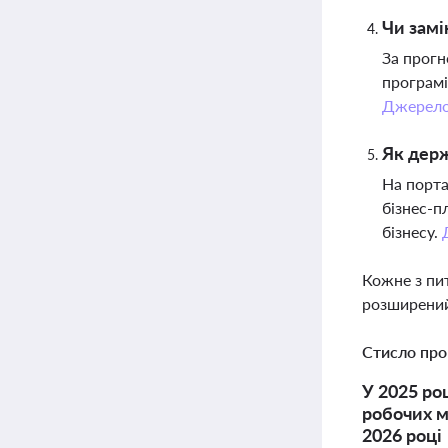
Чи замі
За прогн
програмі
Джерел
Як держ
На порта
бізнес-п
бізнесу.
Кожне з пи
розширений
Стисло про
У 2025 ро
робочих м
2026 році