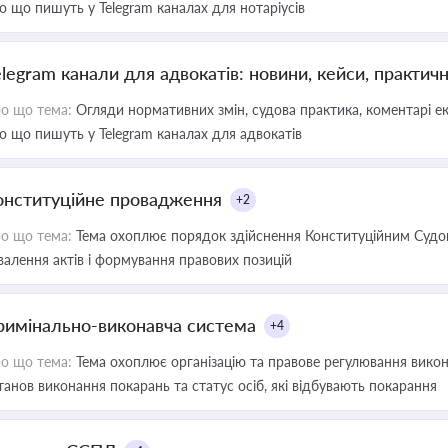
о що пишуть у Telegram каналах для нотаріусів
elegram канали для адвокатів: новини, кейси, практич
о що тема:
Огляди нормативних змін, судова практика, коментарі екс
о що пишуть у Telegram каналах для адвокатів
онституційне провадження
+2
о що тема:
Тема охоплює порядок здійснення Конституційним Судом
валення актів і формування правових позицій
римінально-виконавча система
+4
о що тема:
Тема охоплює організацію та правове регулювання викона
танов виконання покарань та статус осіб, які відбувають покарання