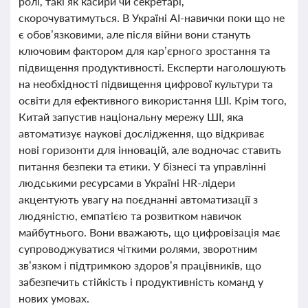
ролі, такі як касири чи секретарі,
скорочуватимуться. В Україні AI-навички поки що не
є обов’язковими, але після війни вони стануть
ключовим фактором для кар’єрного зростання та
підвищення продуктивності. Експерти наголошують
на необхідності підвищення цифрової культури та
освіти для ефективного використання ШІ. Крім того,
Китай запустив національну мережу ШІ, яка
автоматизує наукові дослідження, що відкриває
нові горизонти для інновацій, але водночас ставить
питання безпеки та етики. У бізнесі та управлінні
людськими ресурсами в Україні HR-лідери
акцентують увагу на поєднанні автоматизації з
людяністю, емпатією та розвитком навичок
майбутнього. Вони вважають, що цифровізація має
супроводжуватися чіткими ролями, зворотним
зв’язком і підтримкою здоров’я працівників, що
забезпечить стійкість і продуктивність команд у
нових умовах.