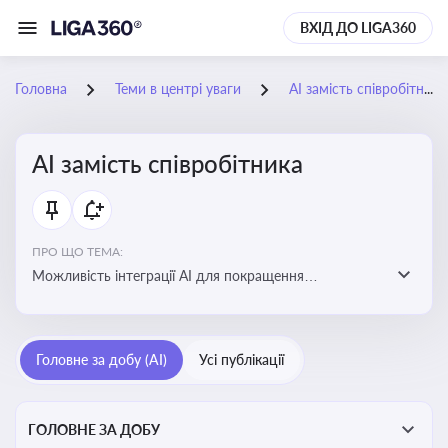
ВХІД ДО LIGA360
Головна
Теми в центрі уваги
АІ замість співробітника
АІ замість співробітника
ПРО ЩО ТЕМА:
Можливість інтеграції АІ для покращення
обслуговування клієнтів, оптимізації робочих процесів
і підвищення конкурентоспроможності на ринку
Головне за добу (AI)
Усі публікації
ГОЛОВНЕ ЗА ДОБУ