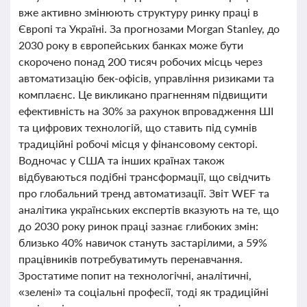
вже активно змінюють структуру ринку праці в
Європі та Україні. За прогнозами Morgan Stanley, до
2030 року в європейських банках може бути
скорочено понад 200 тисяч робочих місць через
автоматизацію бек-офісів, управління ризиками та
комплаєнс. Це викликано прагненням підвищити
ефективність на 30% за рахунок впровадження ШІ
та цифрових технологій, що ставить під сумнів
традиційні робочі місця у фінансовому секторі.
Водночас у США та інших країнах також
відбуваються подібні трансформації, що свідчить
про глобальний тренд автоматизації. Звіт WEF та
аналітика українських експертів вказують на те, що
до 2030 року ринок праці зазнає глибоких змін:
близько 40% навичок стануть застарілими, а 59%
працівників потребуватимуть перенавчання.
Зростатиме попит на технологічні, аналітичні,
«зелені» та соціальні професії, тоді як традиційні