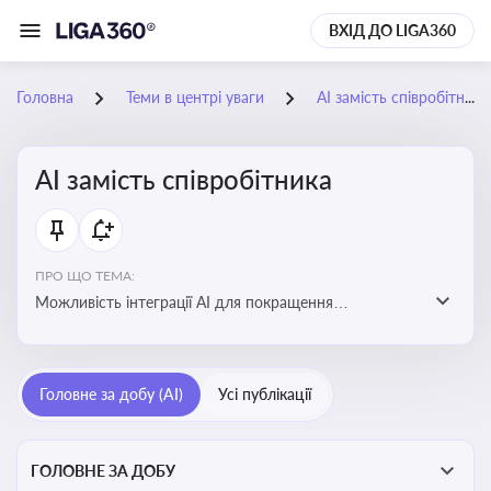
ВХІД ДО LIGA360
Головна
Теми в центрі уваги
АІ замість співробітника
АІ замість співробітника
ПРО ЩО ТЕМА:
Можливість інтеграції АІ для покращення
обслуговування клієнтів, оптимізації робочих процесів
і підвищення конкурентоспроможності на ринку
Головне за добу (AI)
Усі публікації
ГОЛОВНЕ ЗА ДОБУ