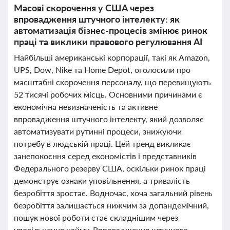
Масові скорочення у США через
впровадження штучного інтелекту: як
автоматизація бізнес-процесів змінює ринок
праці та виклики правового регулювання АІ
Найбільші американські корпорації, такі як Amazon,
UPS, Dow, Nike та Home Depot, оголосили про
масштабні скорочення персоналу, що перевищують
52 тисячі робочих місць. Основними причинами є
економічна невизначеність та активне
впровадження штучного інтелекту, який дозволяє
автоматизувати рутинні процеси, знижуючи
потребу в людській праці. Цей тренд викликає
занепокоєння серед економістів і представників
Федерального резерву США, оскільки ринок праці
демонструє ознаки уповільнення, а тривалість
безробіття зростає. Водночас, хоча загальний рівень
безробіття залишається нижчим за допандемічний,
пошук нової роботи стає складнішим через
уповільнення найму. Впровадження штучного