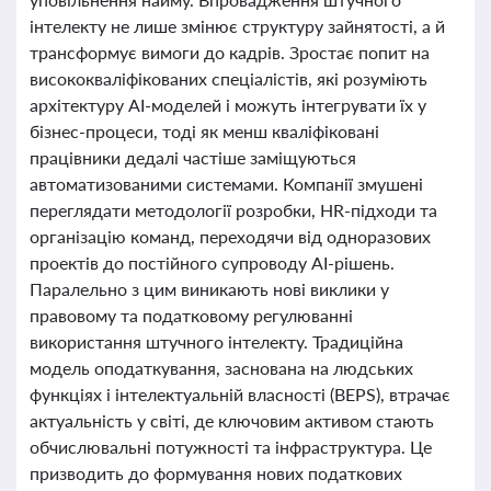
інтелекту не лише змінює структуру зайнятості, а й
трансформує вимоги до кадрів. Зростає попит на
висококваліфікованих спеціалістів, які розуміють
архітектуру AI-моделей і можуть інтегрувати їх у
бізнес-процеси, тоді як менш кваліфіковані
працівники дедалі частіше заміщуються
автоматизованими системами. Компанії змушені
переглядати методології розробки, HR-підходи та
організацію команд, переходячи від одноразових
проектів до постійного супроводу AI-рішень.
Паралельно з цим виникають нові виклики у
правовому та податковому регулюванні
використання штучного інтелекту. Традиційна
модель оподаткування, заснована на людських
функціях і інтелектуальній власності (BEPS), втрачає
актуальність у світі, де ключовим активом стають
обчислювальні потужності та інфраструктура. Це
призводить до формування нових податкових