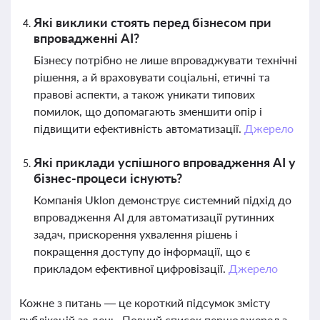
Які виклики стоять перед бізнесом при
впровадженні AI?
Бізнесу потрібно не лише впроваджувати технічні
рішення, а й враховувати соціальні, етичні та
правові аспекти, а також уникати типових
помилок, що допомагають зменшити опір і
підвищити ефективність автоматизації.
Джерело
Які приклади успішного впровадження AI у
бізнес-процеси існують?
Компанія Uklon демонструє системний підхід до
впровадження AI для автоматизації рутинних
задач, прискорення ухвалення рішень і
покращення доступу до інформації, що є
прикладом ефективної цифровізації.
Джерело
Кожне з питань — це короткий підсумок змісту
публікацій за день. Повний список першоджерел з