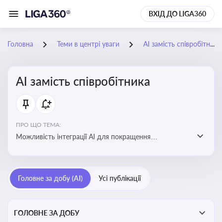
ВХІД ДО LIGA360
Головна
Теми в центрі уваги
АІ замість співробітника
АІ замість співробітника
ПРО ЩО ТЕМА:
Можливість інтеграції АІ для покращення
обслуговування клієнтів, оптимізації робочих процесів
і підвищення конкурентоспроможності на ринку
Головне за добу (AI)
Усі публікації
ГОЛОВНЕ ЗА ДОБУ