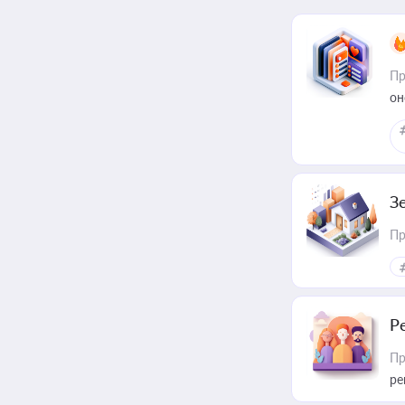
Пр
он
З
Пр
Р
Пр
ре