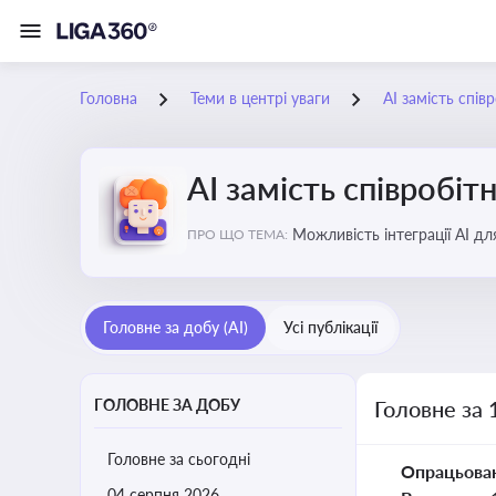
Головна
Теми в центрі уваги
АІ замість спів
АІ замість співробіт
Можливість інтеграції АІ д
ПРО ЩО ТЕМА:
ринку
Головне за добу (AI)
Усі публікації
ГОЛОВНЕ ЗА ДОБУ
Головне за 
Головне за сьогодні
Опрацьова
04 серпня 2026