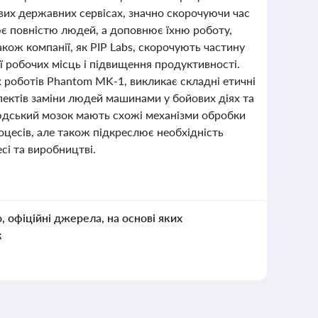
вих державних сервісах, значно скорочуючи час
ює повністю людей, а доповнює їхню роботу,
ож компанії, як PIP Labs, скорочують частину
ї робочих місць і підвищення продуктивності.
 роботів Phantom MK-1, викликає складні етичні
пектів заміни людей машинами у бойових діях та
юдський мозок мають схожі механізми обробки
оцесів, але також підкреслює необхідність
сі та виробництві.
о, офіційні джерела, на основі яких
к