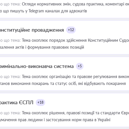
о що тема:
Огляди нормативних змін, судова практика, коментарі екс
о що пишуть у Telegram каналах для адвокатів
онституційне провадження
+12
о що тема:
Тема охоплює порядок здійснення Конституційним Судом
валення актів і формування правових позицій
римінально-виконавча система
+5
о що тема:
Тема охоплює організацію та правове регулювання викона
танов виконання покарань та статус осіб, які відбувають покарання
рактика ЄСПЛ
+18
о що тема:
Тема охоплює рішення, правові позиції та стандарти Євр
умачення прав людини і застосування норм права в Україні