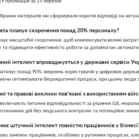
19 публікацій за 15 березня
ібраних матеріалів ми сформували короткі відповіді на актуал
ta планує скорочення понад 20% персоналу?
нує масштабні скорочення, щоб компенсувати великі витрат
у та підвищити ефективність роботи за допомогою автомати
ний інтелект впроваджується у державні сервіси Ук
атизує понад 90% звернень користувачів у цифрових держа
ючи оптимізувати бюрократичні процеси, при цьому люди 
чні та правові виклики пов’язані з використанням вій
включають питання відповідальності за рішення ШІ, моральн
втономних дій без людського контролю та потенційне знижен
нює штучний інтелект повністю працівників у бізнесі
ово замінює працівників, особливо у рутинних процесах, але