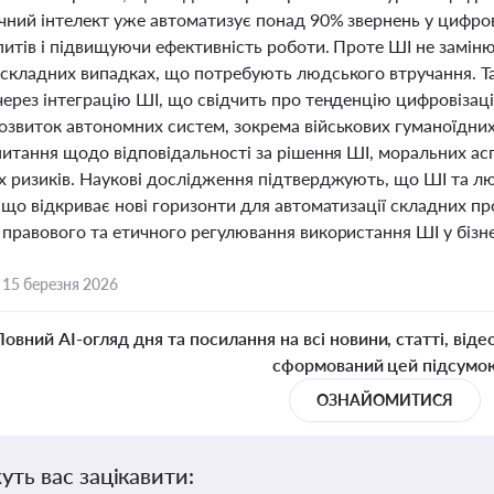
учний інтелект уже автоматизує понад 90% звернень у цифро
питів і підвищуючи ефективність роботи. Проте ШІ не замін
 складних випадках, що потребують людського втручання. Так
ерез інтеграцію ШІ, що свідчить про тенденцію цифровізаці
озвиток автономних систем, зокрема військових гуманоїдних
 питання щодо відповідальності за рішення ШІ, моральних ас
х ризиків. Наукові дослідження підтверджують, що ШІ та л
 що відкриває нові горизонти для автоматизації складних пр
правового та етичного регулювання використання ШІ у бізне
,
15 березня 2026
Повний AI-огляд дня та посилання на всі новини, статті, віде
сформований цей підсумо
ОЗНАЙОМИТИСЯ
уть вас зацікавити: