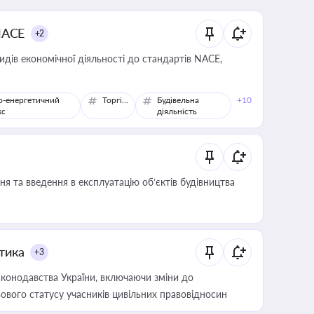
NACE
+2
идів економічної діяльності до стандартів NACE,
о-енергетичний
Торгівля
Будівельна
+10
кс
діяльність
я та введення в експлуатацію об’єктів будівництва
итика
+3
конодавства України, включаючи зміни до
ового статусу учасників цивільних правовідносин