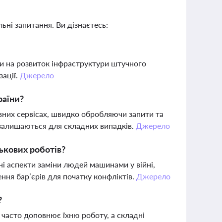
ьні запитання. Ви дізнаєтесь:
и на розвиток інфраструктури штучного
зації.
Джерело
раїни?
вних сервісах, швидко обробляючи запити та
залишаються для складних випадків.
Джерело
ськових роботів?
і аспекти заміни людей машинами у війні,
ня бар’єрів для початку конфліктів.
Джерело
?
 часто доповнює їхню роботу, а складні