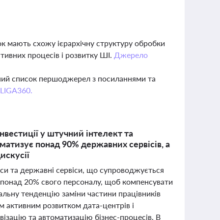
к мають схожу ієрархічну структуру обробки
ітивних процесів і розвитку ШІ.
Джерело
вний список першоджерел з посиланнями та
 LIGA360.
нвестиції у штучний інтелект та
оматизує понад 90% державних сервісів, а
искусії
еси та державні сервіси, що супроводжується
 понад 20% свого персоналу, щоб компенсувати
бальну тенденцію заміни частини працівників
 активним розвитком дата-центрів і
візацію та автоматизацію бізнес-процесів. В