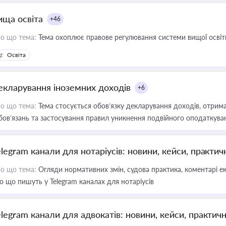
ища освіта
+46
о що тема:
Тема охоплює правове регулювання системи вищої освіти, о
Освіта
екларування іноземних доходів
+6
о що тема:
Тема стосується обов’язку декларування доходів, отрим
бов’язань та застосування правил уникнення подвійного оподаткува
elegram канали для нотаріусів: новини, кейси, практич
о що тема:
Огляди нормативних змін, судова практика, коментарі екс
о що пишуть у Telegram каналах для нотаріусів
elegram канали для адвокатів: новини, кейси, практич