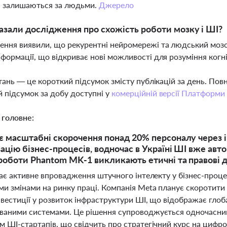
я залишаються за людьми.
Джерело
зали дослідження про схожість роботи мозку і ШІ?
ння виявили, що рекурентні нейромережі та людський мозо
нформації, що відкриває нові можливості для розуміння когн
тань — це короткий підсумок змісту публікацій за день. По
 підсумок за добу доступні у
комерційній версії Платформи
 головне:
є масштабні скорочення понад 20% персоналу через і
ацію бізнес-процесів, водночас в Україні ШІ вже авт
 роботи Phantom MK-1 викликають етичні та правові д
иває активне впровадження штучного інтелекту у бізнес-проц
и змінами на ринку праці. Компанія Meta планує скоротити
нвестиції у розвиток інфраструктури ШІ, що відображає гло
ваними системами. Це рішення супроводжується одночасним
 ШІ-стартапів, що свідчить про стратегічний курс на цифро