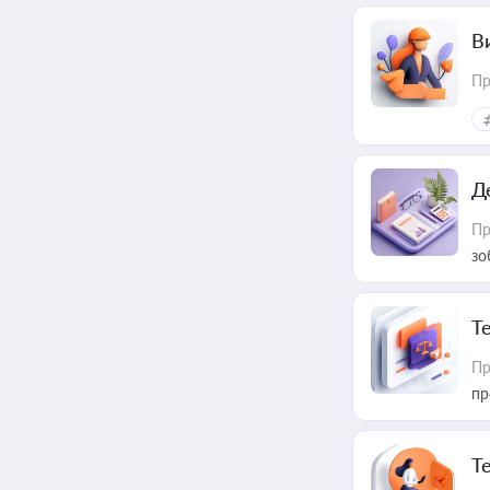
В
Пр
Д
Пр
зо
T
Пр
пр
T