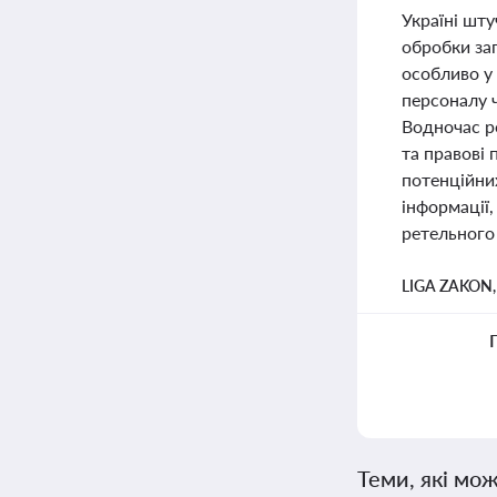
Україні шт
обробки за
особливо у
персоналу ч
Водночас р
та правові
потенційни
інформації,
ретельного 
LIGA ZAKON
Теми, які мож