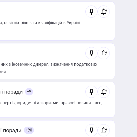
світніх рівнів та кваліфікацій в Україні
аних з іноземних джерел, визначення податкових
ння
ні поради
+9
пертів, юридичні алгоритми, правові новини - все,
ні поради
+90