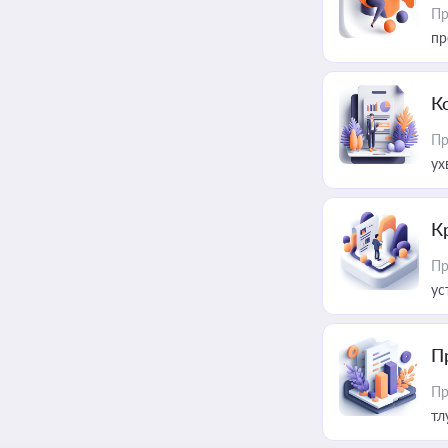
Пр
пр
К
Пр
ух
К
Пр
ус
П
Пр
тл