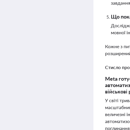
завданн
Що пока
Дослідже
мовної і
Кожне з пи
розширений
Стисло про
Meta готу
автоматиз
військові
У світі тр
масштабним
величезні і
автоматизо
поглинанням