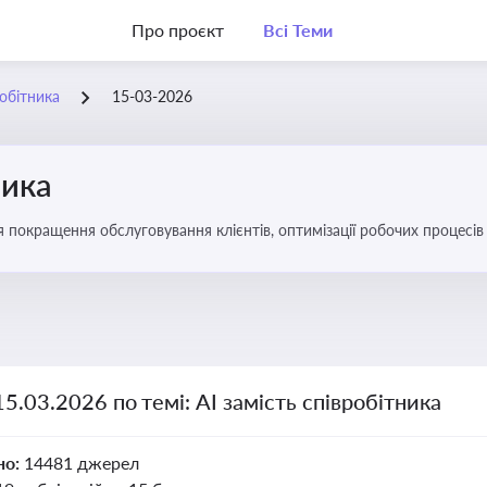
Про проєкт
Всі Теми
робітника
15-03-2026
ника
ля покращення обслуговування клієнтів, оптимізації робочих процес
15.03.2026 по темі: АІ замість співробітника
но:
14481 джерел