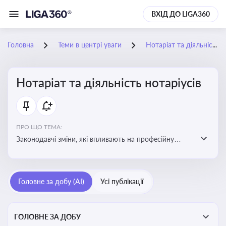
ВХІД ДО LIGA360
Головна
Теми в центрі уваги
Нотаріат та діяльність нотаріусів
Нотаріат та діяльність нотаріусів
ПРО ЩО ТЕМА:
Законодавчі зміни, які впливають на професійну
діяльність нотаріусів. Реальні кейси, які дозволяють
уникнути правових помилок
Головне за добу (AI)
Усі публікації
ГОЛОВНЕ ЗА ДОБУ