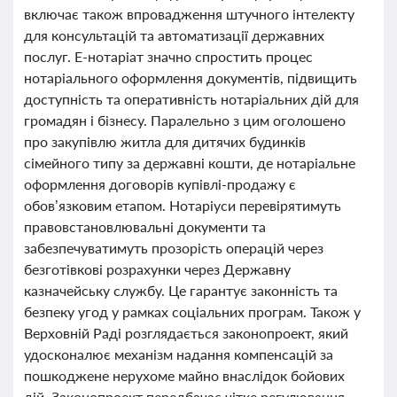
включає також впровадження штучного інтелекту
для консультацій та автоматизації державних
послуг. Е-нотаріат значно спростить процес
нотаріального оформлення документів, підвищить
доступність та оперативність нотаріальних дій для
громадян і бізнесу. Паралельно з цим оголошено
про закупівлю житла для дитячих будинків
сімейного типу за державні кошти, де нотаріальне
оформлення договорів купівлі-продажу є
обов’язковим етапом. Нотаріуси перевірятимуть
правовстановлювальні документи та
забезпечуватимуть прозорість операцій через
безготівкові розрахунки через Державну
казначейську службу. Це гарантує законність та
безпеку угод у рамках соціальних програм. Також у
Верховній Раді розглядається законопроект, який
удосконалює механізм надання компенсацій за
пошкоджене нерухоме майно внаслідок бойових
дій. Законопроект передбачає чітке регулювання