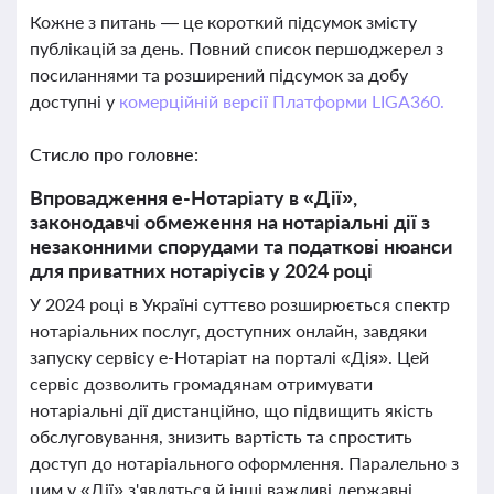
Кожне з питань — це короткий підсумок змісту
публікацій за день. Повний список першоджерел з
посиланнями та розширений підсумок за добу
доступні у
комерційній версії Платформи LIGA360.
Стисло про головне:
Впровадження е-Нотаріату в «Дії»,
законодавчі обмеження на нотаріальні дії з
незаконними спорудами та податкові нюанси
для приватних нотаріусів у 2024 році
У 2024 році в Україні суттєво розширюється спектр
нотаріальних послуг, доступних онлайн, завдяки
запуску сервісу е-Нотаріат на порталі «Дія». Цей
сервіс дозволить громадянам отримувати
нотаріальні дії дистанційно, що підвищить якість
обслуговування, знизить вартість та спростить
доступ до нотаріального оформлення. Паралельно з
цим у «Дії» з'являться й інші важливі державні