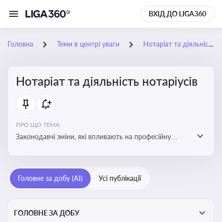
ВХІД ДО LIGA360
Головна
Теми в центрі уваги
Нотаріат та діяльність нотаріусів
Нотаріат та діяльність нотаріусів
ПРО ЩО ТЕМА:
Законодавчі зміни, які впливають на професійну
діяльність нотаріусів. Реальні кейси, які дозволяють
уникнути правових помилок
Головне за добу (AI)
Усі публікації
ГОЛОВНЕ ЗА ДОБУ