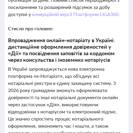
посиланнями та розширений підсумок за добу
доступні у
комерційній версії Платформи LIGA360.
Стисло про головне:
Впровадження онлайн-нотаріату в Україні:
дистанційне оформлення довіреностей у
«Дії» та посвідчення заповітів за кордоном
через консульства і іноземних нотаріусів
В Україні запроваджується нова електронна
платформа «е-Нотаріат», що об'єднує всі
нотаріальні реєстри в єдину захищену систему. З
2026 року громадяни зможуть оформлювати
довіреності та інші нотаріальні документи онлайн
через застосунок «Дія», використовуючи
відеодзвінки з нотаріусом та електронний підпис.
Це значно спростить процес нотаріального
оформлення, зекономить час і кошти, а також
дозволить уникнути особистих візитів до нотаріуса,