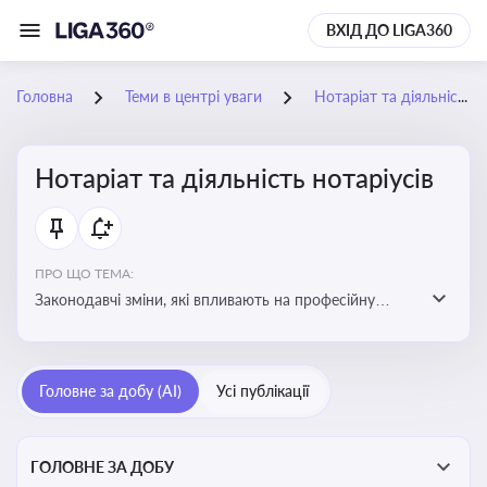
ВХІД ДО LIGA360
Головна
Теми в центрі уваги
Нотаріат та діяльність нотаріусів
Нотаріат та діяльність нотаріусів
ПРО ЩО ТЕМА:
Законодавчі зміни, які впливають на професійну
діяльність нотаріусів. Реальні кейси, які дозволяють
уникнути правових помилок
Головне за добу (AI)
Усі публікації
ГОЛОВНЕ ЗА ДОБУ