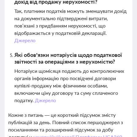
дохід від продажу нерухомості?
Так, платники податків можуть зменшувати дохід
на документально підтверджені витрати,
пов’язані з придбанням нерухомості, що
відображається у податковій декларації.
Джерело
Які обов’язки нотаріусів щодо податкової
звітності за операціями з нерухомістю?
Нотаріуси щомісяця подають до контролюючих
органів інформацію про посвідчені договори
купівлі-продажу між фізичними особами,
включаючи ціну договору та суму сплаченого
податку.
Джерело
Кожне з питань — це короткий підсумок змісту
публікацій за день. Повний список першоджерел з
посиланнями та розширений підсумок за добу
доступні у
комерційній версії Платформи LIGA360.