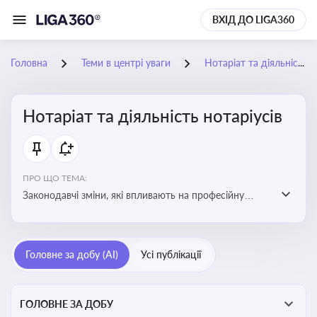
ВХІД ДО LIGA360
Головна
Теми в центрі уваги
Нотаріат та діяльність нотаріусів
Нотаріат та діяльність нотаріусів
ПРО ЩО ТЕМА:
Законодавчі зміни, які впливають на професійну
діяльність нотаріусів. Реальні кейси, які дозволяють
уникнути правових помилок
Головне за добу (AI)
Усі публікації
ГОЛОВНЕ ЗА ДОБУ