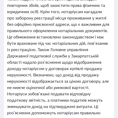
повторних збоїв, щоб захистити права фізичних та
юридичних осіб. Крім того, нотаріусам нагадали
про заборону реєстрації місця проживання у житлі
без офіційно присвоєної адреси, що є важливим для
правильного оформлення нотаріальних документів.
Це обмеження встановлено законодавством і має
бути враховане під час нотаріальних дій, пов’язаних
із реєстрацією. Також Головне управління
Державної податкової служби у Закарпатській
області надало роз’яснення щодо відображення
доходу нотаріусом у договорах купівлі-продажу
нерухомості. Визначено, що дохід від продажу
нерухомості відображається за ціною договору, але
не нижче оціночної або ринкової вартості.
Нотаріуси зобов’язані подавати відповідну
податкову звітність, а платники податків можуть
зменшувати дохід на підтверджені витрати. Ці
роз’яснення допоможуть нотаріусам правильно