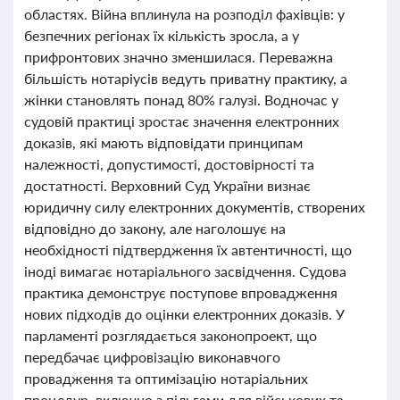
областях. Війна вплинула на розподіл фахівців: у
безпечних регіонах їх кількість зросла, а у
прифронтових значно зменшилася. Переважна
більшість нотаріусів ведуть приватну практику, а
жінки становлять понад 80% галузі. Водночас у
судовій практиці зростає значення електронних
доказів, які мають відповідати принципам
належності, допустимості, достовірності та
достатності. Верховний Суд України визнає
юридичну силу електронних документів, створених
відповідно до закону, але наголошує на
необхідності підтвердження їх автентичності, що
іноді вимагає нотаріального засвідчення. Судова
практика демонструє поступове впровадження
нових підходів до оцінки електронних доказів. У
парламенті розглядається законопроект, що
передбачає цифровізацію виконавчого
провадження та оптимізацію нотаріальних
процедур, включно з пільгами для військових та