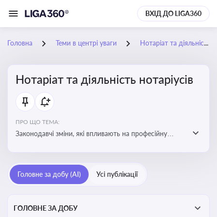
ВХІД ДО LIGA360
Головна
Теми в центрі уваги
Нотаріат та діяльність нотаріусів
Нотаріат та діяльність нотаріусів
ПРО ЩО ТЕМА:
Законодавчі зміни, які впливають на професійну
діяльність нотаріусів. Реальні кейси, які дозволяють
уникнути правових помилок
Головне за добу (AI)
Усі публікації
ГОЛОВНЕ ЗА ДОБУ