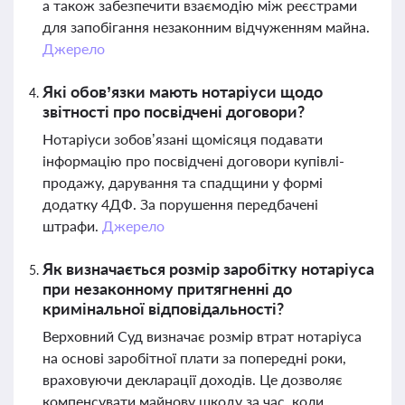
а також забезпечити взаємодію між реєстрами
для запобігання незаконним відчуженням майна.
Джерело
Які обов’язки мають нотаріуси щодо
звітності про посвідчені договори?
Нотаріуси зобов’язані щомісяця подавати
інформацію про посвідчені договори купівлі-
продажу, дарування та спадщини у формі
додатку 4ДФ. За порушення передбачені
штрафи.
Джерело
Як визначається розмір заробітку нотаріуса
при незаконному притягненні до
кримінальної відповідальності?
Верховний Суд визначає розмір втрат нотаріуса
на основі заробітної плати за попередні роки,
враховуючи декларації доходів. Це дозволяє
компенсувати майнову шкоду за час, коли