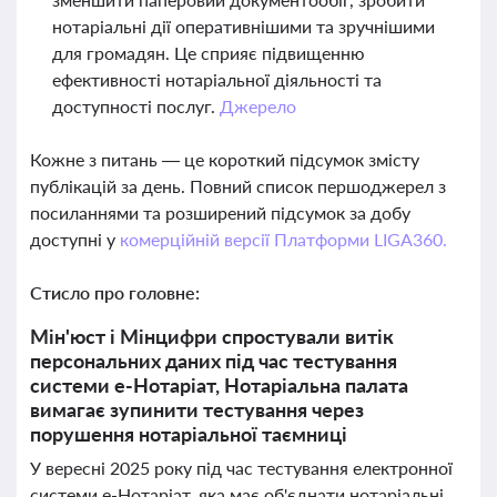
нотаріальні дії оперативнішими та зручнішими
для громадян. Це сприяє підвищенню
ефективності нотаріальної діяльності та
доступності послуг.
Джерело
Кожне з питань — це короткий підсумок змісту
публікацій за день. Повний список першоджерел з
посиланнями та розширений підсумок за добу
доступні у
комерційній версії Платформи LIGA360.
Стисло про головне:
Мін'юст і Мінцифри спростували витік
персональних даних під час тестування
системи е-Нотаріат, Нотаріальна палата
вимагає зупинити тестування через
порушення нотаріальної таємниці
У вересні 2025 року під час тестування електронної
системи е-Нотаріат, яка має об'єднати нотаріальні