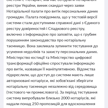
реєстри України, виник скандал через заяви
Нотаріальної палати про витік персональних даних
громадян. Палата повідомила, що у тестовій версії
системи стали доступними справжні дані з Єдиного
реєстру довіреностей і Спадкового реєстру,
включно з інформацією про заповіти, що є грубим
порушенням законодавства про нотаріальну
таємницю. Вона закликала зупинити тестування до
усунення недоліків та захисту персональних даних.
Міністерство юстиції та Міністерство цифрової
трансформації офіційно спростували інформацію
про витік, назвавши її маніпулятивною. Відомства
підкреслили, що доступ до системи мають лише
авторизовані нотаріуси, які зобов'язані зберігати
нотаріальну таємницю незалежно від середовища
(тестового чи промислового). За період тестування
систему випробували близько 2000 нотаріусів, які
надали понад 250 пропозицій для вдосконалення