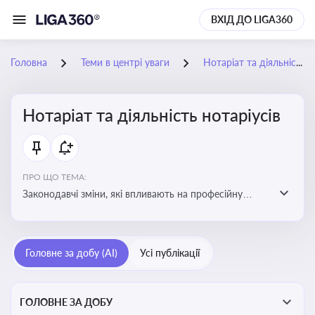
ВХІД ДО LIGA360
Головна
Теми в центрі уваги
Нотаріат та діяльність нотаріусів
Нотаріат та діяльність нотаріусів
ПРО ЩО ТЕМА:
Законодавчі зміни, які впливають на професійну
діяльність нотаріусів. Реальні кейси, які дозволяють
уникнути правових помилок
Головне за добу (AI)
Усі публікації
ГОЛОВНЕ ЗА ДОБУ